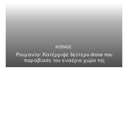
ΚΟΣΜΟΣ
Ρουμανία: Κατέρριψε δεύτερο drone που
παραβίασε τον εναέριο χώρο της