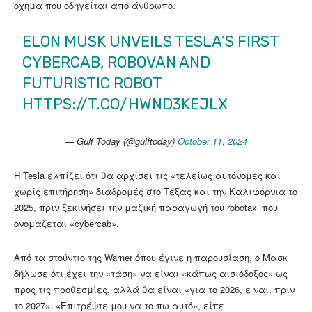
όχημα που οδηγείται από άνθρωπο.
ELON MUSK UNVEILS TESLA’S FIRST
CYBERCAB, ROBOVAN AND
FUTURISTIC ROBOT
HTTPS://T.CO/HWND3KEJLX
— Gulf Today (@gulftoday)
October 11, 2024
Η Tesla ελπίζει ότι θα αρχίσει τις «τελείως αυτόνομες και
χωρίς επιτήρηση» διαδρομές στο Τέξας και την Καλιφόρνια το
2025, πριν ξεκινήσει την μαζική παραγωγή του robotaxi που
ονομάζεται «cybercab».
Από τα στούντιο της Warner όπου έγινε η παρουσίαση, ο Μασκ
δήλωσε ότι έχει την «τάση» να είναι «κάπως αισιόδοξος» ως
προς τις προθεσμίες, αλλά θα είναι «για το 2026, ε ναι, πριν
το 2027». «Επιτρέψτε μου να το πω αυτό», είπε