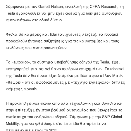
Σύμφωνα με τον Garrett Nelson, αναλυτή της CFRA Research, «η
Tesla εξακολουθεί να μην έχει άδεια για δοκιμές αυτόνομων
αυτοκινήτων» στο οδικό δίκτυο.
Φίσκα σε κάμερες και lidar (ανιχνευτές λέιζερ), τα robotaxi
προκαλούν έντονες συζητήσεις για τις καινοτομίες και τους
κινδύνους που αντιπροσωπεύουν.
Το «autopilot», το σύστημα υποβοήθησης οδηγού της Tesla, έχει
κατηγορηθεί για σειρά θανατηφόρων ατυχημάτων. Το robotaxi
της Tesla δεν θα είναι εξοπλισμένο με lidar αφού ο Ιλον Μασκ
«θεωρεί» ότι οι εφοδιασμένες με «τεχνητό εγκέφαλο» διπλές
κάμερες αρκούν.
Η πρόκληση είναι πάνω από όλα τεχνολογική και συνίσταται
στην επίτευξη μέγιστου βαθμού αυτονομίας που θεωρείται το
αντίστοιχο του ανθρώπου-οδηγού. Σύμφωνα με την S&P Global
Mobility, για να φθάσουμε στο επίπεδο θα πρέπει να
περιμένουμε μέχρι το 2035.