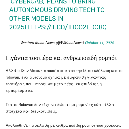
‘CYBERCAB,’ PLANS TO BRING
AUTONOMOUS DRIVING TECH TO
OTHER MODELS IN
2025
HTTPS://T.CO/IHOO2EDCBQ
— Western Mass News (@WMassNews)
October 11, 2024
Γιγάντια τοστιέρα και ανθρωποειδή ρομπότ
Αλλά ο Ιλον Μασκ παρουσίασε κατά την ίδια εκδήλωση και το
robovan, ένα αυτόνομο όχημα με εμφάνιση γιγάντιας
τοστιέρας που μπορεί να μεταφέρει 20 επιβάτες ή
εμπορεύματα.
Για το Robovan δεν είχε να δώσει ημερομηνίες ούτε άλλα
στοιχεία και διευκρινίσεις.
Ακολούθησε παρέλαση με ανθρωποειδή ρομπότ που χόρευαν,