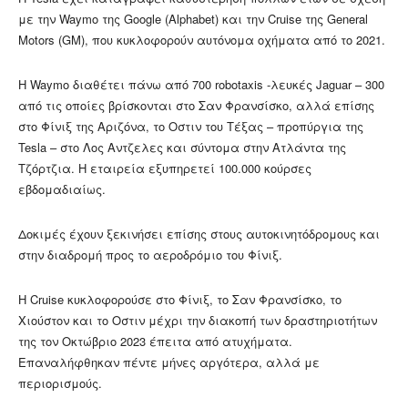
με την Waymo της Google (Alphabet) και την Cruise της General
Motors (GM), που κυκλοφορούν αυτόνομα οχήματα από το 2021.
Η Waymo διαθέτει πάνω από 700 robotaxis -λευκές Jaguar – 300
από τις οποίες βρίσκονται στο Σαν Φρανσίσκο, αλλά επίσης
στο Φίνιξ της Αριζόνα, το Οστιν του Τέξας – προπύργια της
Tesla – στο Λος Αντζελες και σύντομα στην Ατλάντα της
Τζόρτζια. Η εταιρεία εξυπηρετεί 100.000 κούρσες
εβδομαδιαίως.
Δοκιμές έχουν ξεκινήσει επίσης στους αυτοκινητόδρομους και
στην διαδρομή προς το αεροδρόμιο του Φίνιξ.
Η Cruise κυκλοφορούσε στο Φίνιξ, το Σαν Φρανσίσκο, το
Χιούστον και το Οστιν μέχρι την διακοπή των δραστηριοτήτων
της τον Οκτώβριο 2023 έπειτα από ατυχήματα.
Επαναλήφθηκαν πέντε μήνες αργότερα, αλλά με
περιορισμούς.