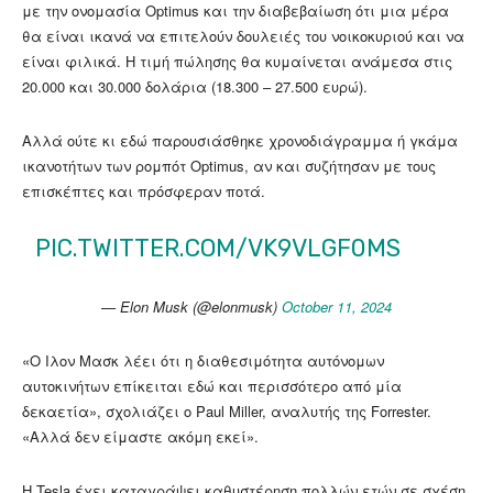
με την ονομασία Optimus και την διαβεβαίωση ότι μια μέρα
θα είναι ικανά να επιτελούν δουλειές του νοικοκυριού και να
είναι φιλικά. Η τιμή πώλησης θα κυμαίνεται ανάμεσα στις
20.000 και 30.000 δολάρια (18.300 – 27.500 ευρώ).
Αλλά ούτε κι εδώ παρουσιάσθηκε χρονοδιάγραμμα ή γκάμα
ικανοτήτων των ρομπότ Optimus, αν και συζήτησαν με τους
επισκέπτες και πρόσφεραν ποτά.
PIC.TWITTER.COM/VK9VLGF0MS
— Elon Musk (@elonmusk)
October 11, 2024
«Ο Ιλον Μασκ λέει ότι η διαθεσιμότητα αυτόνομων
αυτοκινήτων επίκειται εδώ και περισσότερο από μία
δεκαετία», σχολιάζει ο Paul Miller, αναλυτής της Forrester.
«Αλλά δεν είμαστε ακόμη εκεί».
Η Tesla έχει καταγράψει καθυστέρηση πολλών ετών σε σχέση