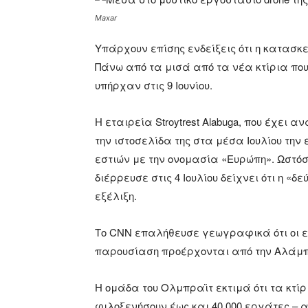
Maxar
Υπάρχουν επίσης ενδείξεις ότι η κατασκε
Πάνω από τα μισά από τα νέα κτίρια που 
υπήρχαν στις 9 Ιουνίου.
Η εταιρεία Stroytrest Alabuga, που έχε
την ιστοσελίδα της στα μέσα Ιουλίου τη
εστιών με την ονομασία «Ευρώπη». Ωστόσ
διέρρευσε στις 4 Ιουλίου δείχνει ότι η «
εξέλιξη.
Το CNN επαλήθευσε γεωγραφικά ότι οι ει
παρουσίαση προέρχονται από την Αλάμ
Η ομάδα του Ολμπραϊτ εκτιμά ότι τα κτί
φιλοξενήσουν έως και 40.000 εργάτες – α