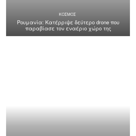
ΚΟΣΜΟΣ
Ρουμανία: Κατέρριψε δεύτερο drone που
παραβίασε τον εναέριο χώρο της