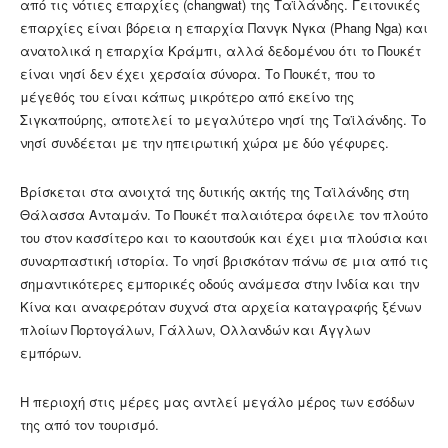
από τις νότιες επαρχίες (changwat) της Ταϊλάνδης. Γειτονικές
επαρχίες είναι βόρεια η επαρχία Πανγκ Νγκα (Phang Nga) και
ανατολικά η επαρχία Κράμπι, αλλά δεδομένου ότι το Πουκέτ
είναι νησί δεν έχει χερσαία σύνορα. Το Πουκέτ, που το
μέγεθός του είναι κάπως μικρότερο από εκείνο της
Σιγκαπούρης, αποτελεί το μεγαλύτερο νησί της Ταϊλάνδης. Το
νησί συνδέεται με την ηπειρωτική χώρα με δύο γέφυρες.
Βρίσκεται στα ανοιχτά της δυτικής ακτής της Ταϊλάνδης στη
Θάλασσα Ανταμάν. Το Πουκέτ παλαιότερα όφειλε τον πλούτο
του στον κασσίτερο και το καουτσούκ και έχει μια πλούσια και
συναρπαστική ιστορία. Το νησί βρισκόταν πάνω σε μια από τις
σημαντικότερες εμπορικές οδούς ανάμεσα στην Ινδία και την
Κίνα και αναφερόταν συχνά στα αρχεία καταγραφής ξένων
πλοίων Πορτογάλων, Γάλλων, Ολλανδών και Άγγλων
εμπόρων.
Η περιοχή στις μέρες μας αντλεί μεγάλο μέρος των εσόδων
της από τον τουρισμό.