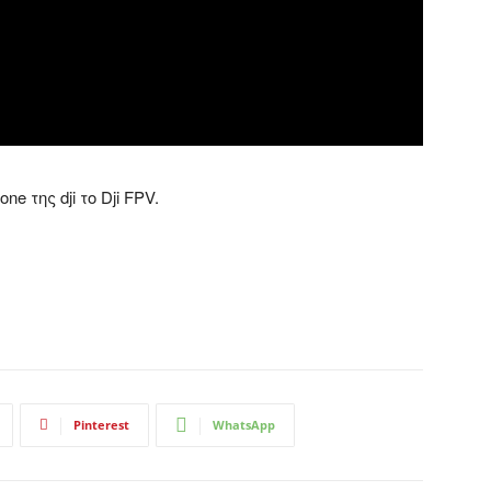
 της dji το Dji FPV.
Pinterest
WhatsApp