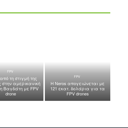
FPV
FPV
 από τη στιγμή της
ς στην αμερικανική
Η Neros απογειώνεται με
τη Βαγδάτη με FPV
121 εκατ. δολάρια για τα
drone
FPV drones