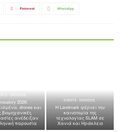
Pinterest
WhatsApp
ENTS - ΕΚΘΕΣΕΙΣ
EVENTS - ΕΚΘΕΣΕΙΣ
rosatory 2026:
ισμένα, drones και
Η Landmark φέρνει την
ς βιομηχανικές
καινοτομία της
ασίες ανέδειξαν
τεχνολογίας SLAM σε
λληνική παρουσία
Χανιά και Ηράκλειο