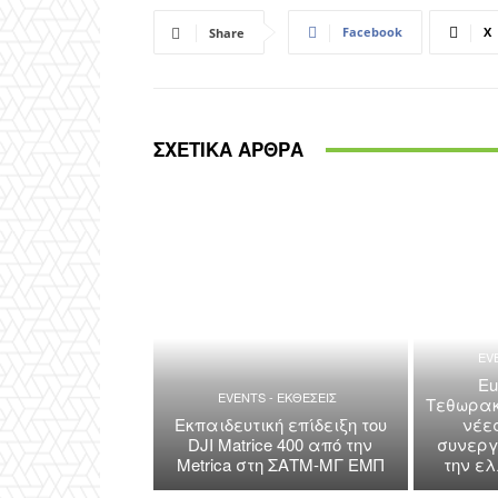
Facebook
X
Share
ΣΧΕΤΙΚΑ ΑΡΘΡΑ
EV
Eu
EVENTS - ΕΚΘΕΣΕΙΣ
Τεθωρακ
Εκπαιδευτική επίδειξη του
νέε
DJI Matrice 400 από την
συνεργ
Metrica στη ΣΑΤΜ-ΜΓ ΕΜΠ
την ε