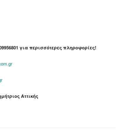
09956801
για περισσότερες πληροφορίες!
com.gr
gr
μήτριος Αττικής