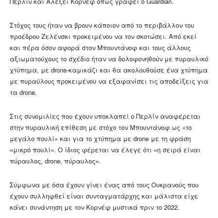
Περλίν και Αλεξέι Κορνέφ όπως γράφει ο Guardian.
Στόχος τους ήταν να βρουν κάποιον από το περιβάλλον του
προέδρου Ζελένσκι προκειμένου να τον σκοτώσει. Από εκεί
και πέρα όσον αφορά στον Μπουντάνοφ και τους άλλους
αξιωματούχους το σχέδιο ήταν να δολοφονηθούν με πυραυλικό
χτύπημα, με drone-καμικάζι και θα ακολουθούσε ένα χτύπημα
με πυραύλους προκειμένου να εξαφανίσει τις αποδείξεις για
τα drone.
Στις συνομιλίες που έχουν υποκλαπεί ο Περλίν αναφέρεται
στην πυραυλική επίθεση με στόχο τον Μπουντάνοφ ως «το
μεγάλο πουλί» και για το χτύπημα με drone με τη φράση
«μικρό πουλί». Ο ίδιος φέρεται να έλεγε ότι «η σειρά είναι
πύραυλος, drone, πύραυλος».
Σύμφωνα με όσα έχουν γίνει ένας από τους Ουκρανούς που
έχουν συλληφθεί είναι συνταγματάρχης και μάλιστα είχε
κάνει συνάντηση με τον Κορνέφ μυστικά πριν το 2022.