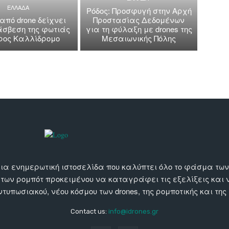
ΕΛΛΑΔΑ
Ρόδος: Προσφυγή στην Αρχή
 από drone δείχνει
Προστασίας Δεδομένων
άσβεση της φωτιάς
για τη φύλαξη με drones της
όρος Καλλίδρομο
Μεσαιωνικής Πόλης
αι μια ενημερωτική ιστοσελίδα που καλύπτει όλο το φάσμα τ
 των ρομπότ προκειμένου να καταγράφει τις εξελίξεις και
εντυπωσιακού, νέου κόσμου των drones, της ρομποτικής και της
Contact us:
info@idrones.gr