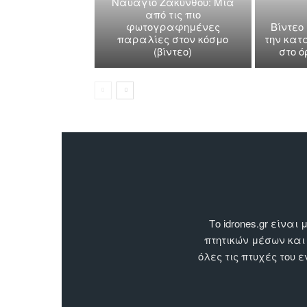
Ναυάγιο Ζακύνθου: Μία
από τις πιο
φωτογραφημένες
Βίντεο
παραλίες στον κόσμο
την κατ
(βίντεο)
στο 
Το idrones.gr είν
πτητικών μέσων και
όλες τις πτυχές του 