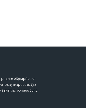
ων μη επανδρωμένων
 να σας παρουσιάζει
 τεχνητής νοημοσύνης.