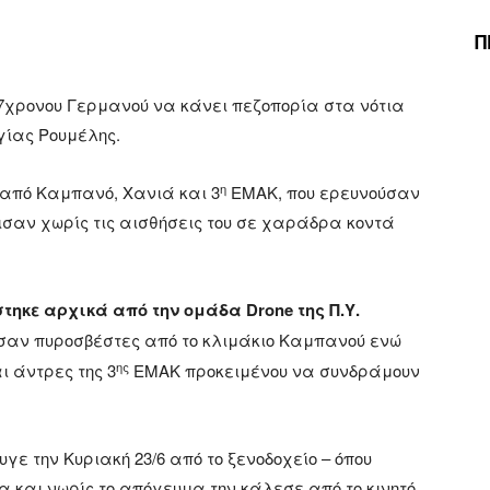
Π
67χρονου Γερμανού να κάνει πεζοπορία στα νότια
γίας Ρουμέλης.
η
 από Καμπανό, Χανιά και 3
ΕΜΑΚ, που ερευνούσαν
πισαν χωρίς τις αισθήσεις του σε χαράδρα κοντά
τηκε αρχικά από την ομάδα Drone της Π.Υ.
σαν πυροσβέστες από το κλιμάκιο Καμπανού ενώ
ης
 άντρες της 3
ΕΜΑΚ προκειμένου να συνδράμουν
ε την Κυριακή 23/6 από το ξενοδοχείο – όπου
ία και νωρίς το απόγευμα την κάλεσε από το κινητό