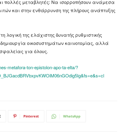
και πολλές μεταβλητές: Να ισορροπήσουν ανάμεσα
ιτών και στην ενθάρρυνση της πλήρους ανάπτυξης
τη λογική της ελάχιστης δυνατής ρυθμιστικής
 δημιουργία οικοσυστημάτων καινοτομίας, αλλά
σφαλείας για όλους.
nes-metafora-ton-epistolon-apo-ta-elta/?
D_BJGacdBRVbxpvKWOiM06nGOdig5Ig&fs=e&s=cl
X
Pinterest
WhatsApp