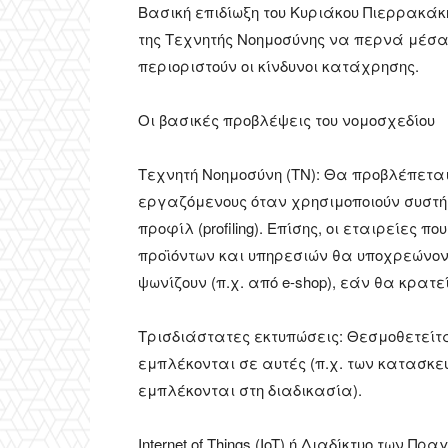
Βασική επιδίωξη του Κυριάκου Πιερρακάκ
της Τεχνητής Νοημοσύνης να περνά μέσ
περιοριστούν οι κίνδυνοι κατάχρησης.
Οι βασικές προβλέψεις του νομοσχεδίου
Τεχνητή Νοημοσύνη (ΤΝ): Θα προβλέπετα
εργαζόμενους όταν χρησιμοποιούν συστή
προφίλ (profiling). Επίσης, οι εταιρείες
προϊόντων και υπηρεσιών θα υποχρεώνο
ψωνίζουν (π.χ. από e-shop), εάν θα κρατε
Τρισδιάστατες εκτυπώσεις: Θεσμοθετείτ
εμπλέκονται σε αυτές (π.χ. των κατασκε
εμπλέκονται στη διαδικασία).
Internet of Things (IoT) ή Διαδίκτυο των 