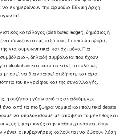
έα να ενημερώνουν την αρμόδια Εθνική Αρχή
γών IoT.
στικός κατάλογος (distributed ledger), δημόσιος ή
μένα συνδέονται μεταξύ τους. Για πρώτη φορά,
τής για συμφωνητικά, και όχι μόνο. Για
συμβόλαια», δηλαδή συμβόλαια που έχουν
ία blockchain και αυτό τα κάνει απολύτως
α μπορεί να διαγραφεί οτιδήποτε και άρα
ότητα του εγγράφου και της συναλλαγής.
ης, η συζήτηση γύρω από τις αναδυόμενες
ί ένα από τα πιο ζωηρά νομικά και πολιτικά debate
ρούμε να υπολογίσουμε με ακρίβεια το μέγεθος και
οι νέες εφαρμογές στην καθημερινότητα, στην
 γένει, οι κυβερνήσεις καλούνται να δώσουν λύση