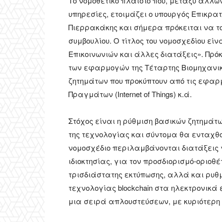
Το νομοθετικό πλαίσιο που, μεταξύ άλλων
υπηρεσίες, ετοιμάζει ο υπουργός Επικρα
Πιερρακάκης και σήμερα πρόκειται να το
συμβουλίου. Ο τίτλος του νομοσχεδίου ε
Επικοινωνιών και άλλες διατάξεις». Πρόκ
των εφαρμογών της Τέταρτης Βιομηχανι
ζητημάτων που προκύπτουν από τις εφαρμ
Πραγμάτων (Internet of Things) κ.ά.
Στόχος είναι η ρύθμιση βασικών ζητημάτ
της τεχνολογίας και σύντομα θα ενταχθο
νομοσχέδιο περιλαμβάνονται διατάξεις 
ιδιοκτησίας, για τον προσδιορισμό-οριο
τρισδιάστατης εκτύπωσης, αλλά και ρυθμ
τεχνολογίας blockchain στα ηλεκτρονικά
μια σειρά απλουστεύσεων, με κυριότερη