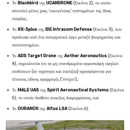
Το
Blackbird
της
UCANDRONE
(Εικόνα 2), το οποίο
αποτελεί μέλος μιας ‘οικογένειας’ συστημάτων της ίδιας
εταιρίας,
Το
RX-3plus
της
IDE Intracom Defense
(Εικόνα 3), που
προέκυψε από ένα συνεργατικό έργο μεταξύ βιομηχανίας και
πανεπιστημίων,
Το
ADS Target Drone
της
Aether Aeronautics
(Εικόνα
4), σημειώνεται ότι τα μη επανδρωμένα αεροσκάφη υψηλών
επιδόσεων (σε ταχύτητα και ευελιξία) προσφέρονται για
τέτοιους είδους εφαρμογές (‘στόχοι’),
Το
MALE UAS
της
Spirit Aeronautical Systems
(Εικόνα
5), το οποίο διαθέτει ποικίλες διαμορφώσεις, και
Το
OURANOS
της
Altus LSA
(Εικόνα 6).