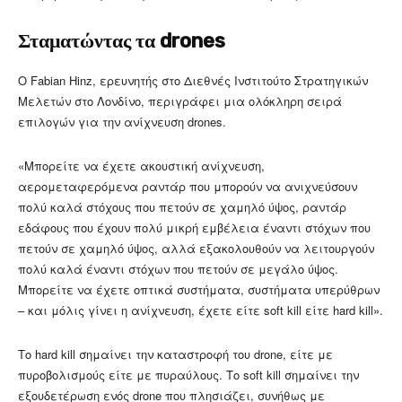
Σταματώντας τα drones
Ο Fabian Hinz, ερευνητής στο Διεθνές Ινστιτούτο Στρατηγικών
Μελετών στο Λονδίνο, περιγράφει μια ολόκληρη σειρά
επιλογών για την ανίχνευση drones.
«Μπορείτε να έχετε ακουστική ανίχνευση,
αερομεταφερόμενα ραντάρ που μπορούν να ανιχνεύσουν
πολύ καλά στόχους που πετούν σε χαμηλό ύψος, ραντάρ
εδάφους που έχουν πολύ μικρή εμβέλεια έναντι στόχων που
πετούν σε χαμηλό ύψος, αλλά εξακολουθούν να λειτουργούν
πολύ καλά έναντι στόχων που πετούν σε μεγάλο ύψος.
Μπορείτε να έχετε οπτικά συστήματα, συστήματα υπερύθρων
– και μόλις γίνει η ανίχνευση, έχετε είτε soft kill είτε hard kill».
Το hard kill σημαίνει την καταστροφή του drone, είτε με
πυροβολισμούς είτε με πυραύλους. Το soft kill σημαίνει την
εξουδετέρωση ενός drone που πλησιάζει, συνήθως με