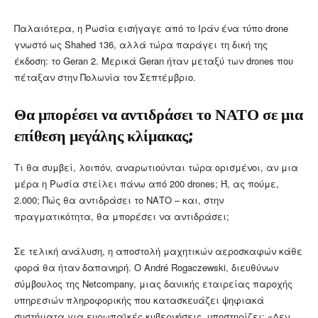
Παλαιότερα, η Ρωσία εισήγαγε από το Ιράν ένα τύπο drone
γνωστό ως Shahed 136, αλλά τώρα παράγει τη δική της
έκδοση: το Geran 2. Μερικά Geran ήταν μεταξύ των drones που
πέταξαν στην Πολωνία τον Σεπτέμβριο.
Θα μπορέσει να αντιδράσει το ΝΑΤΟ σε μια
επίθεση μεγάλης κλίμακας;
Τι θα συμβεί, λοιπόν, αναρωτιούνται τώρα ορισμένοι, αν μια
μέρα η Ρωσία στείλει πάνω από 200 drones; Ή, ας πούμε,
2.000; Πώς θα αντιδράσει το ΝΑΤΟ – και, στην
πραγματικότητα, θα μπορέσει να αντιδράσει;
Σε τελική ανάλυση, η αποστολή μαχητικών αεροσκαφών κάθε
φορά θα ήταν δαπανηρή. Ο André Rogaczewski, διευθύνων
σύμβουλος της Netcompany, μιας δανικής εταιρείας παροχής
υπηρεσιών πληροφορικής που κατασκευάζει ψηφιακά
συστήματα για ευρωπαϊκές κυβερνήσεις, υποστηρίζει: «Δεν