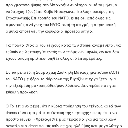
πραγματοποιήθηκε στο Μπαχρέιν νωρίτερα αυτό το μήνα, ο
ναύαρχος Τζουζέπε Κάβο Ντραγκόνε, Ιταλός πρόεδρος της
Στρατιωτικής Επιτροπής του ΝΑΤΟ, είπε ότι από όλες τις
αμυντικές ανάγκες του ΝΑΤΟ αυτή τη στιγμή, η αεροπορική
άμυνα αποτελεί την κορυφαία προτεραιότητα.
Τα πρώτα στάδια του τείχους κατά των drones αναμένεται να
τεθούν σε λειτουργία εντός των επόμενων μηνών, αν και δεν
έχουν ακόμη οριστικοποιηθεί όλες οι λεπτομέρειες.
Εν τω μεταξύ, η Συμμαχική Διοίκηση Μετασχηματισμού (ACT)
του ΝΑΤΟ με έδρα το Νόρφολκ της Βιρτζίνια εργάζεται για
την εξεύρεση μακροπρόθεσμων λύσεων. Δεν πρόκειται για
εύκολη πρόκληση.
Ο Tollast αναφέρει ότι η κύρια πρόκληση του τείχους κατά των
drones είναι η τεράστια έκταση της περιοχής που πρέπει να
προστατευθεί. «Χρειάζεστε μια τεράστια γκάμα τακτικών
ραντάρ για drone που πετούν σε χαμηλό ύψος και μεγαλύτερα