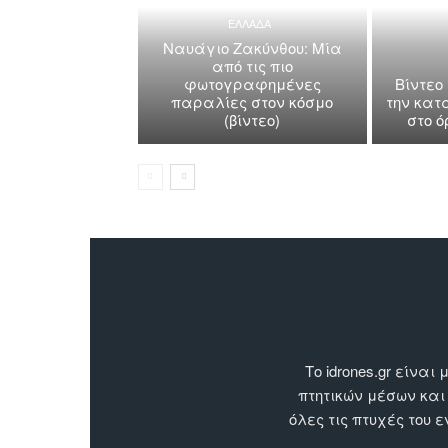
ΕΛΛΑΔΑ
Ναυάγιο Ζακύνθου: Μία
από τις πιο
φωτογραφημένες
Βίντεο
παραλίες στον κόσμο
την κατ
(βίντεο)
στο 
Το idrones.gr είν
πτητικών μέσων και
όλες τις πτυχές του 