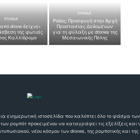
ΕΛΛΑΔΑ
ΕΛΛΑΔΑ
Ρόδος: Προσφυγή στην Αρχή
 από drone δείχνει
Προστασίας Δεδομένων
άσβεση της φωτιάς
για τη φύλαξη με drones της
όρος Καλλίδρομο
Μεσαιωνικής Πόλης
αι μια ενημερωτική ιστοσελίδα που καλύπτει όλο το φάσμα τ
 των ρομπότ προκειμένου να καταγράφει τις εξελίξεις και
εντυπωσιακού, νέου κόσμου των drones, της ρομποτικής και της