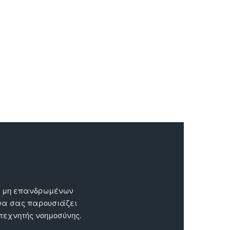
ων μη επανδρωμένων
 να σας παρουσιάζει
 τεχνητής νοημοσύνης.