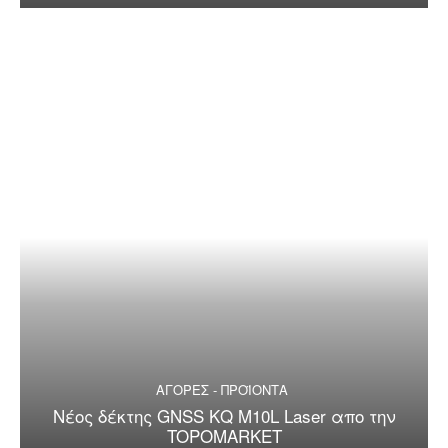
ΑΓΟΡΕΣ - ΠΡΟΪΟΝΤΑ
Nέος δέκτης GNSS KQ M10L Laser απo την
TOPOMARKET