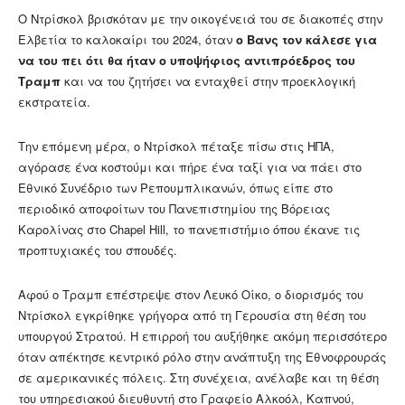
Ο Ντρίσκολ βρισκόταν με την οικογένειά του σε διακοπές στην
Ελβετία το καλοκαίρι του 2024, όταν
ο Βανς τον κάλεσε για
να του πει ότι θα ήταν ο υποψήφιος αντιπρόεδρος του
Τραμπ
και να του ζητήσει να ενταχθεί στην προεκλογική
εκστρατεία.
Την επόμενη μέρα, ο Ντρίσκολ πέταξε πίσω στις ΗΠΑ,
αγόρασε ένα κοστούμι και πήρε ένα ταξί για να πάει στο
Εθνικό Συνέδριο των Ρεπουμπλικανών, όπως είπε στο
περιοδικό αποφοίτων του Πανεπιστημίου της Βόρειας
Καρολίνας στο Chapel Hill, το πανεπιστήμιο όπου έκανε τις
προπτυχιακές του σπουδές.
Αφού ο Τραμπ επέστρεψε στον Λευκό Οίκο, ο διορισμός του
Ντρίσκολ εγκρίθηκε γρήγορα από τη Γερουσία στη θέση του
υπουργού Στρατού. Η επιρροή του αυξήθηκε ακόμη περισσότερο
όταν απέκτησε κεντρικό ρόλο στην ανάπτυξη της Εθνοφρουράς
σε αμερικανικές πόλεις. Στη συνέχεια, ανέλαβε και τη θέση
του υπηρεσιακού διευθυντή στο Γραφείο Αλκοόλ, Καπνού,