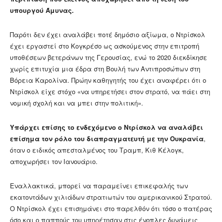
υπουργού Άμυνας.
Παρότι δεν έχει αναλάβει ποτέ δημόσιο αξίωμα, ο Ντρίσκολ
έχει εργαστεί στο Κογκρέσο ως ασκούμενος στην επιτροπή
υποθέσεων βετεράνων της Γερουσίας, ενώ το 2020 διεκδίκησε
χωρίς επιτυχία μια έδρα στη Βουλή των Αντιπροσώπων στη
Βόρεια Καρολίνα. Πρώην καθηγητής του έχει αναφέρει ότι ο
Ντρίσκολ είχε στόχο «να υπηρετήσει στον στρατό, να πάει στη
νομική σχολή και να μπει στην πολιτική».
Υπάρχει επίσης το ενδεχόμενο ο Ντρίσκολ να αναλάβει
επίσημα τον ρόλο του διαπραγματευτή με την Ουκρανία
,
όταν ο ειδικός απεσταλμένος του Τραμπ, Κιθ Κέλογκ,
αποχωρήσει τον Ιανουάριο.
Εναλλακτικά, μπορεί να παραμείνει επικεφαλής των
εκατοντάδων χιλιάδων στρατιωτών του αμερικανικού Στρατού.
Ο Ντρίσκολ έχει επισημάνει στο παρελθόν ότι τόσο ο πατέρας
όσο και ο παππούς του υπηρέτησαν στις ένοπλες δυνάμεις