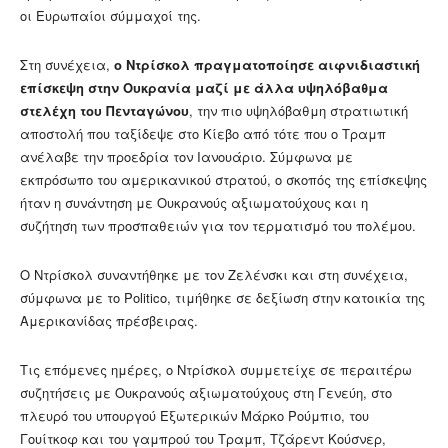
οι Ευρωπαίοι σύμμαχοί της.
Στη συνέχεια,
ο Ντρίσκολ πραγματοποίησε αιφνιδιαστική
επίσκεψη στην Ουκρανία μαζί με άλλα υψηλόβαθμα
στελέχη του Πενταγώνου
, την πιο υψηλόβαθμη στρατιωτική
αποστολή που ταξίδεψε στο Κίεβο από τότε που ο Τραμπ
ανέλαβε την προεδρία τον Ιανουάριο. Σύμφωνα με
εκπρόσωπο του αμερικανικού στρατού, ο σκοπός της επίσκεψης
ήταν η συνάντηση με Ουκρανούς αξιωματούχους και η
συζήτηση των προσπαθειών για τον τερματισμό του πολέμου.
Ο Ντρίσκολ συναντήθηκε με τον Ζελένσκι και στη συνέχεια,
σύμφωνα με το Politico, τιμήθηκε σε δεξίωση στην κατοικία της
Αμερικανίδας πρέσβειρας.
Τις επόμενες ημέρες, ο Ντρίσκολ συμμετείχε σε περαιτέρω
συζητήσεις με Ουκρανούς αξιωματούχους στη Γενεύη, στο
πλευρό του υπουργού Εξωτερικών Μάρκο Ρούμπιο, του
Γουίτκοφ και του γαμπρού του Τραμπ, Τζάρεντ Κούσνερ,