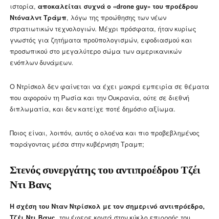
ιστορία,
αποκαλείται συχνά ο «drone guy» του προέδρου
Ντόναλντ Τράμπ
, λόγω της προώθησης των νέων
στρατιωτικών τεχνολογιών. Μέχρι πρόσφατα, ήταν κυρίως
γνωστός για ζητήματα προϋπολογισμών, εφοδιασμού και
προσωπικού στο μεγαλύτερο σώμα των αμερικανικών
ενόπλων δυνάμεων.
Ο Ντρίσκολ δεν φαίνεται να έχει μακρά εμπειρία σε θέματα
που αφορούν τη Ρωσία και την Ουκρανία, ούτε σε διεθνή
διπλωματία, και δεν κατείχε ποτέ δημόσιο αξίωμα.
Ποιος είναι, λοιπόν, αυτός ο ολοένα και πιο προβεβλημένος
παράγοντας μέσα στην κυβέρνηση Τραμπ;
Στενός συνεργάτης του αντιπροέδρου Τζέι
Ντι Βανς
Η σχέση του Νταν Ντρίσκολ με τον σημερινό αντιπρόεδρο,
Tζέι Ντι Βανς,
τον έφερε κοντά στον κύκλο επιρροής του