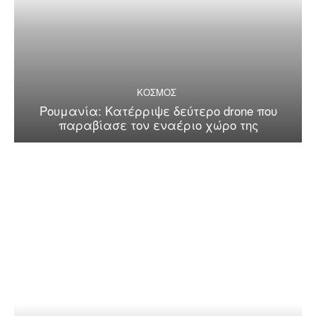
ΚΟΣΜΟΣ
Ρουμανία: Κατέρριψε δεύτερο drone που
παραβίασε τον εναέριο χώρο της