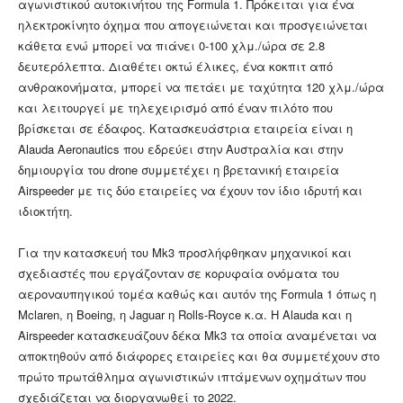
αγωνιστικού αυτοκινήτου της Formula 1. Πρόκειται για ένα
ηλεκτροκίνητο όχημα που απογειώνεται και προσγειώνεται
κάθετα ενώ μπορεί να πιάνει 0-100 χλμ./ώρα σε 2.8
δευτερόλεπτα. Διαθέτει οκτώ έλικες, ένα κοκπιτ από
ανθρακονήματα, μπορεί να πετάει με ταχύτητα 120 χλμ./ώρα
και λειτουργεί με τηλεχειρισμό από έναν πιλότο που
βρίσκεται σε έδαφος. Κατασκευάστρια εταιρεία είναι η
Alauda Aeronautics που εδρεύει στην Αυστραλία και στην
δημιουργία του drone συμμετέχει η βρετανική εταιρεία
Airspeeder με τις δύο εταιρείες να έχουν τον ίδιο ιδρυτή και
ιδιοκτήτη.
Για την κατασκευή του Mk3 προσλήφθηκαν μηχανικοί και
σχεδιαστές που εργάζονταν σε κορυφαία ονόματα του
αεροναυπηγικού τομέα καθώς και αυτόν της Formula 1 όπως η
Mclaren, η Boeing, η Jaguar η Rolls-Royce κ.α. Η Alauda και η
Airspeeder κατασκευάζουν δέκα Mk3 τα οποία αναμένεται να
αποκτηθούν από διάφορες εταιρείες και θα συμμετέχουν στο
πρώτο πρωτάθλημα αγωνιστικών ιπτάμενων οχημάτων που
σχεδιάζεται να διοργανωθεί το 2022.