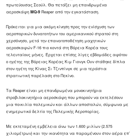
πρωτεύουσας Σεούλ. Θα πετάξει μη επανδρωμένα
αεροσκάφη
MQ-9
Reaper από την εγκατάσταση.
Πρόκειται για μια ακόμη κίνηση προς την ενίσχυση των
αεροπορικών δυνατοτήτων του αμερικανικού στρατού στη
χερσόνησο, μετά την επανατοποθέτηση μαχητικών
αεροσκαφών F-16 πιο κοντά στη Βόρεια Κορέα τους
τελευταίους μήνες. Έρχεται επίσης λίγες εβδομάδες αφότου
ο ηγέτης της Βόρειας Κορέας Κιμ Γιονγκ Ουν στάθηκε δίπλα
στον ηγέτη της Κίνας Σι Τζινπίνγκ σε μια τεράστια
στρατιωτική παρέλαση στο Πεκίνο.
Τα Reaper είναι μη επανδρωμένα μονοκινητήρια
στροβιλοκινητήρια αεροσκάφη που μπορούν να εκτελέσουν
μια ποικιλία πολεμικών και άλλων αποστολών, σύμφωνα με
ενημερωτικό δελτίο της Πολεμικής Αεροπορίας.
Με εκτεταμένη εμβέλεια άνω των 1.600 μιλίων (2.575
χιλιομέτρων) και την ικανότητα να παραμένουν στον αέρα επ’