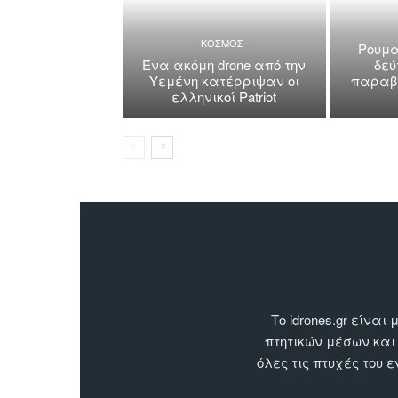
ΚΟΣΜΟΣ
Ρουμα
Ένα ακόμη drone από την
δεύ
Υεμένη κατέρριψαν οι
παραβί
ελληνικοί Patriot
Το idrones.gr είν
πτητικών μέσων και
όλες τις πτυχές του 