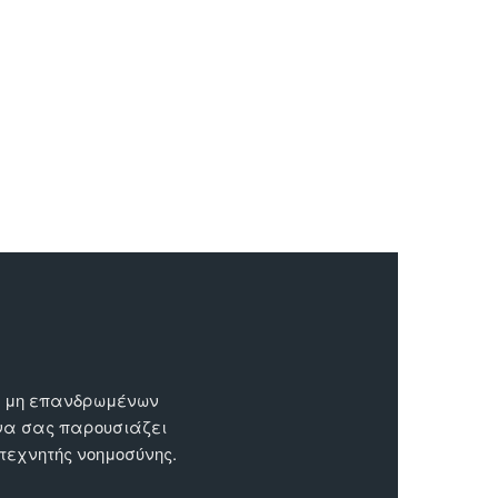
ων μη επανδρωμένων
 να σας παρουσιάζει
 τεχνητής νοημοσύνης.