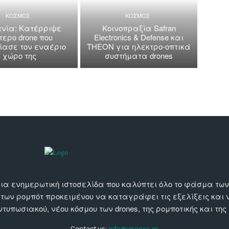
ΚΟΣΜΟΣ
ΚΟΣΜΟΣ
νία: Κατέρριψε
Κοινοπραξία Safran
τερο drone που
Electronics & Defense και
ασε τον εναέριο
THEON για ηλεκτρο-οπτικά
χώρο της
συστήματα drones
αι μια ενημερωτική ιστοσελίδα που καλύπτει όλο το φάσμα τ
 των ρομπότ προκειμένου να καταγράφει τις εξελίξεις και
εντυπωσιακού, νέου κόσμου των drones, της ρομποτικής και της
Contact us:
info@idrones.gr