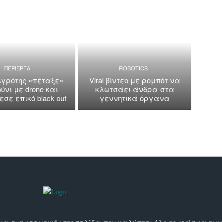
ΠΕΡΙΕΡΓΑ
ROBOTICS
Αγρότης «πέταξε»
Viral βίντεο με ρομπότ να
ύνι με drone και
κλωτσάει άνδρα στα
σε επικό black out
γεννητικά όργανα