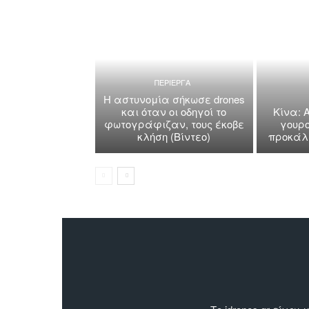
ΠΕΡΙΕΡΓΑ
Η αστυνομία σήκωσε drones
και όταν οι οδηγοί το
Κίνα: 
φωτογράφιζαν, τους έκοβε
γουρο
κλήση (Βίντεο)
προκάλε