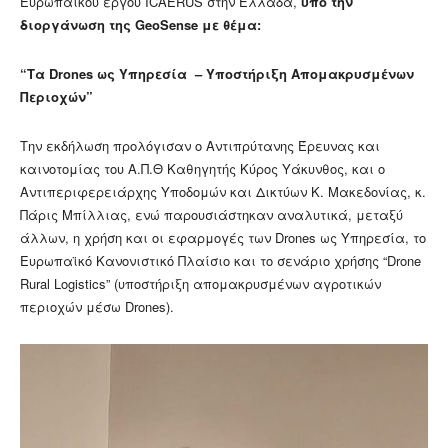
Eυρωπαϊκού έργου ICAERUS στην Ελλάδα,
υπό την
διοργάνωση της GeoSense με θέμα:
“Τα Drones ως Υπηρεσία – Υποστήριξη Απομακρυσμένων
Περιοχών”
Την εκδήλωση προλόγισαν ο Αντιπρύτανης Έρευνας και
καινοτομίας του Α.Π.Θ Καθηγητής Κύρος Υάκυνθος, και ο
Αντιπεριφερειάρχης Υποδομών και Δικτύων Κ. Μακεδονίας, κ.
Πάρις Μπίλλιας, ενώ παρουσιάστηκαν αναλυτικά, μεταξύ
άλλων, η χρήση και οι εφαρμογές των Drones ως Υπηρεσία, το
Ευρωπαϊκό Κανονιστικό Πλαίσιο και το σενάριο χρήσης “Drone
Rural Logistics” (υποστήριξη απομακρυσμένων αγροτικών
περιοχών μέσω Drones).