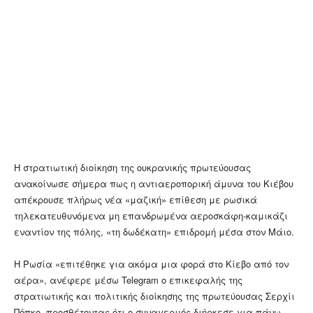
Η στρατιωτική διοίκηση της ουκρανικής πρωτεύουσας
ανακοίνωσε σήμερα πως η αντιαεροπορική άμυνα του Κιέβου
απέκρουσε πλήρως νέα «μαζική» επίθεση με ρωσικά
τηλεκατευθυνόμενα μη επανδρωμένα αεροσκάφη-καμικάζι
εναντίον της πόλης, «τη δωδέκατη» επιδρομή μέσα στον Μάιο.
Η Ρωσία «επιτέθηκε για ακόμα μια φορά στο Κίεβο από τον
αέρα», ανέφερε μέσω Telegram ο επικεφαλής της
στρατιωτικής και πολιτικής διοίκησης της πρωτεύουσας Σερχίι
Πόπκο, προσθέτοντας ότι ο συναγερμός διήρκεσε για πάνω