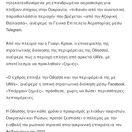
τηλεκατευθυνόμενα μη επανδρωμένα αεροσκάφη για
πλήξουν στόχους στην Ουκρανία, «πιθανόν από την ανατολική
παραθαλάσσια περιοχή» που βρέχεται «από την Αζοφική
Θάλασσα», ανέφερε το Γενικό Επιτελείο Αεροπορίας μέσω
Telegram.
Από την πλευρά του ο Γιούρι Κρουκ, ο επικεφαλής της
στρατιωτικής διοίκησης της περιφέρειας της Οδησσού,
ανέφερε πως η περιοχή επλήγη από αρκετά UAVs, με
αποτέλεσμα να προκληθούν «ζημιές».
«Ο εχθρός έπληξε την Οδησσό και την περιφέρειά της με
UAVs», ανέφερε η τοπική στρατιωτική διοίκηση μέσω Facebook.
«Υπάρχουν ζημιές», πρόσθεσε, χωρίς να δώσει περισσότερες
λεπτομέρειες.
Η Οδησσός ήταν κάθε χρόνο ο προορισμός χιλιάδων τουριστών,
Ουκρανών και Ρώσων, προτού ξεσπάσει ο πόλεμος με την
εισβολή του ρωσικού στρατού στην ουκρανική επικράτεια τον
Φεβρουάριο του 2022.