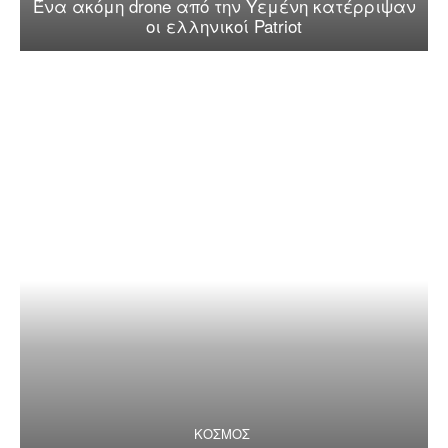
Ένα ακόμη drone από την Υεμένη κατέρριψαν
οι ελληνικοί Patriot
ΚΟΣΜΟΣ