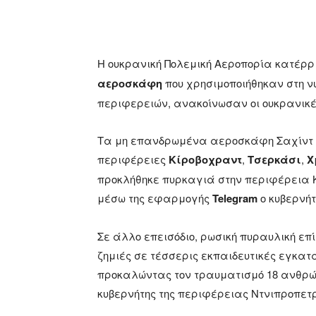
Η ουκρανική Πολεμική Αεροπορία κατέρρ
αεροσκάφη
που χρησιμοποιήθηκαν στη νυ
περιφερειών, ανακοίνωσαν οι ουκρανικέ
Τα μη επανδρωμένα αεροσκάφη Σαχίντ
περιφέρειες
Κίροβοχραντ
,
Τσερκάσι
,
Χ
προκλήθηκε πυρκαγιά στην περιφέρεια 
μέσω της εφαρμογής
Telegram
ο κυβερνήτ
Σε άλλο επεισόδιο, ρωσική πυραυλική επί
ζημιές σε τέσσερις εκπαιδευτικές εγκατα
προκαλώντας τον τραυματισμό 18 ανθρώπ
κυβερνήτης της περιφέρειας Ντνιπροπετ