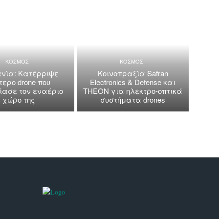
ΚΟΣΜΟΣ
ΚΟΣΜΟΣ
νία: Κατέρριψε
Κοινοπραξία Safran
τερο drone που
Electronics & Defense και
ασε τον εναέριο
THEON για ηλεκτρο-οπτικά
χώρο της
συστήματα drones