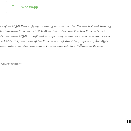
WhatsApp
e of an MQ-9 Reaper flying a training mission over the Nevada Test and Training
ates European Command (EUCOM) said in a statement that two Russian Su-27
a US unmanned MQ-9 aircraft that was operating within international airspace over
:03 AM (CET) when one of the Russian aircraft struck the propeller of the MQ-9
tional waters, the statement added. EPA/Airman 1st Class William Rio Rosado
 Advertisement -
Π