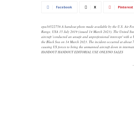
Facebook
X
Pinterest
epa10522758 A handout photo made available by the U.S. Air Forc
Range, USA 15 July 2019 (issued 14 March 2023). The United St
aircraft 'conducted an unsafe and unprofessional intercept' with 
the Black Sea on 14 March 2023. The incident occurred at about 7
causing US forces to bring the unmanned aircraft down in interna
HANDOUT HANDOUT EDITORIAL USE ONLY/NO SALES
-