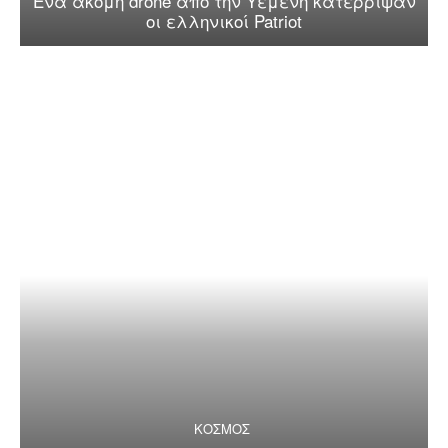
Ένα ακόμη drone από την Υεμένη κατέρριψαν
οι ελληνικοί Patriot
ΚΟΣΜΟΣ