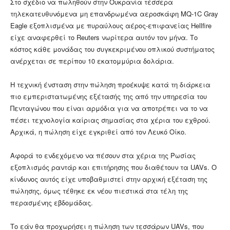
Στο σχέδιο να πωληθούν στην Ουκρανία τέσσερα
τηλεκατευθυνόμενα μη επανδρωμένα αεροσκάφη MQ-1C Gray
Eagle εξοπλισμένα με πυραύλους αέρος-επιφανείας Hellfire
είχε αναφερθεί το Reuters νωρίτερα αυτόν τον μήνα. Το
κόστος κάθε μονάδας του συγκεκριμένου οπλικού συστήματος
ανέρχεται σε περίπου 10 εκατομμύρια δολάρια.
Η τεχνική ένσταση στην πώληση προέκυψε κατά τη διάρκεια
πιο εμπεριστατωμένης εξέτασής της από την υπηρεσία του
Πενταγώνου που είναι αρμόδια για να αποτρέπει να το να
πέσει τεχνολογία καίριας σημασίας στα χέρια του εχθρού.
Αρχικά, η πώληση είχε εγκριθεί από τον Λευκό Οίκο.
Αφορά το ενδεχόμενο να πέσουν στα χέρια της Ρωσίας
εξοπλισμός ραντάρ και επιτήρησης που διαθέτουν τα UAVs. Ο
κίνδυνος αυτός είχε υποβαθμιστεί στην αρχική εξέταση της
πώλησης, όμως τέθηκε εκ νέου πιεστικά στα τέλη της
περασμένης εβδομάδας.
Το εάν θα προχωρήσει η πώληση των τεσσάρων UAVs, που