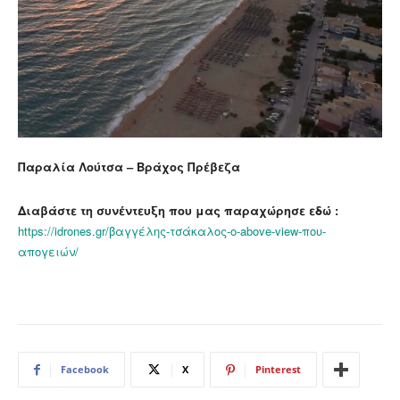
Παραλία Λούτσα – Βράχος Πρέβεζα
Διαβάστε τη συνέντευξη που μας παραχώρησε εδώ :
https://idrones.gr/βαγγέλης-τσάκαλος-ο-above-view-που-
απογειών/
Facebook
X
Pinterest