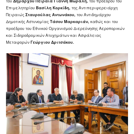
του
Δημάρχου Πειραιά Γιάννη Μώραλη,
του προέδρου του
Επιμελητηρίου
Βασίλη Κορκίδη,
της Αντιπεριφερειάρχη
Πειραιώς
Σταυρούλας Αντωνάκου,
του Αντιδημάρχου
Δημοτικής Αστυνομίας
Τάσου Μαρκαριάν,
καθώς και του
προέδρου του Εθνικού Οργανισμού Διερεύνησης Αεροπορικών
και Σιδηροδρομικών Ατυχημάτων και Ασφάλειας
Μεταφορών
Γεώργιου Δριτσάκου.