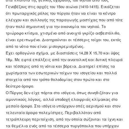
Γενοβέζους στις αρχές του 15ου αιώνα (1410-1415). Εικάζεται
ότι πρωταρχικός ρόλος του πύργου ήταν να είναι το κέντρο
ελέγχου και συλλογής της παραγωγής μαστίχας που από τότε
ήταν πολύ σημαντική για την οικονομία του νησιού. Το
τριώροφο κτίσμα, χτισμένο από ανοιχτό γκρίζο ασβεστόλιθο,
είναι ερειπωμένο. Διατηρούνται οι τέσσερις τοίχοι του, εκτός
από το νότιο που είναι μισογκρεμισμένος.
Έχει ορθογώνιο σχήμα, με διαστάσεις 14,28 Χ 15,70 και ύψος
18μ. Με εφτά επάλξεις από την ανατολική και δυτική πλευρά
και τέσσερις από τη νότια και βόρεια. Διατηρεί επίσης τα
χωρίσματα των εσωτερικών τοίχων του ισογείου και πολλά
στοιχεία από τον τρόπο θολοδομίας στον πρώτο και στο
δεύτερο όροφο.
Ο Πύργος δεν είχε πόρτα στο ισόγειο, όπως συνηθιζόταν για
αμυντικούς λόγους, αλλά υποδοχή ελαφριάς κλίμακας στο
μεσαίο όροφο. Στο ισόγειο υπάρχουν οπές αερισμού και στον
τελευταίο όροφο πολεμίστρες. Περιβαλλόταν από
τετράπλευρη περιτοίχιση, από την οποία σώζονται τα ίχνη και
τα θεμέλια ενός από τα τέσσερα πυργόπουλα που υπήρχαν