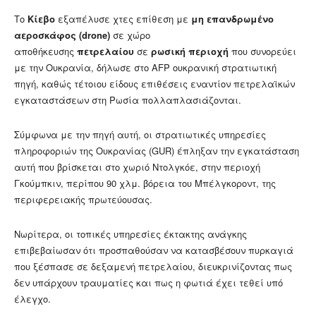
Το
Κίεβο
εξαπέλυσε χτες επίθεση με
μη επανδρωμένο
αεροσκάφος (drone)
σε χώρο
αποθήκευσης
πετρελαίου
σε
ρωσική περιοχή
που συνορεύει
με την Ουκρανία, δήλωσε στο AFP ουκρανική στρατιωτική
πηγή, καθώς τέτοιου είδους επιθέσεις εναντίον πετρελαϊκών
εγκαταστάσεων στη Ρωσία πολλαπλασιάζονται.
Σύμφωνα με την πηγή αυτή, οι στρατιωτικές υπηρεσίες
πληροφοριών της Ουκρανίας (GUR) έπληξαν την εγκατάσταση
αυτή που βρίσκεται στο χωριό Ντολγκόε, στην περιοχή
Γκούμπκιν, περίπου 90 χλμ. βόρεια του Μπέλγκοροντ, της
περιφερειακής πρωτεύουσας.
Νωρίτερα, οι τοπικές υπηρεσίες έκτακτης ανάγκης
επιβεβαίωσαν ότι προσπαθούσαν να κατασβέσουν πυρκαγιά
που ξέσπασε σε δεξαμενή πετρελαίου, διευκρινίζοντας πως
δεν υπάρχουν τραυματίες και πως η φωτιά έχει τεθεί υπό
έλεγχο.