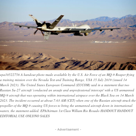
epa10522758 A handout photo made available by the U.S. Air Force of an MQ-9 Reaper flying
a training mission over the Nevada Test and Training Range, USA 15 July 2019 (issued 14
March 2023). The United States European Command (EUCOM) said in a statement that two
Russian Su-27 aircraft 'conducted an unsafe and unprofessional intercept' with a US unmanned
MQ-9 aircraft that was operating within international airspace over the Black Sea on 14 March
2023. The incident occurred at about 7:03 AM (CET) when one of the Russian aircraft struck the
propeller of the MQ-9 causing US forces to bring the unmanned aircraft down in international
waters, the statement added. EPA/Airman 1st Class William Rio Rosado HANDOUT HANDOUT
EDITORIAL USE ONLY/NO SALES
- Advertisement -