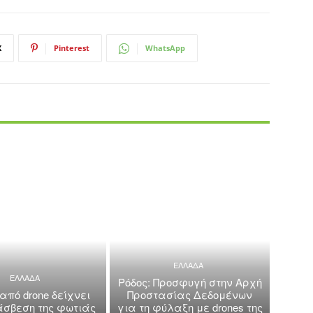
X
Pinterest
WhatsApp
ΕΛΛΑΔΑ
ΕΛΛΑΔΑ
Ρόδος: Προσφυγή στην Αρχή
 από drone δείχνει
Προστασίας Δεδομένων
άσβεση της φωτιάς
για τη φύλαξη με drones της