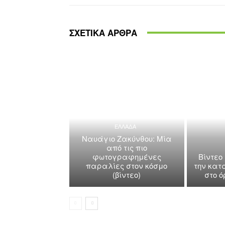
ΣΧΕΤΙΚΑ ΑΡΘΡΑ
ΕΛΛΑΔΑ
Ναυάγιο Ζακύνθου: Μία
από τις πιο
φωτογραφημένες
Βίντεο
παραλίες στον κόσμο
την κατ
(βίντεο)
στο 