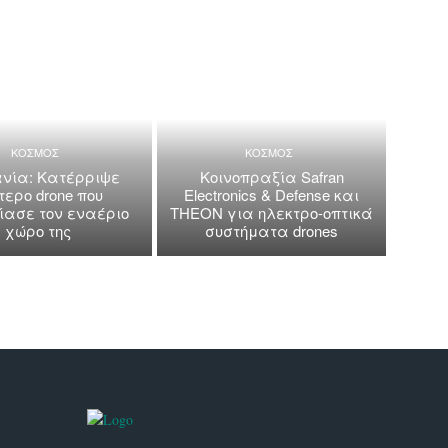
ΚΟΣΜΟΣ
ΚΟΣΜΟΣ
νία: Κατέρριψε
Κοινοπραξία Safran
τερο drone που
Electronics & Defense και
ασε τον εναέριο
THEON για ηλεκτρο-οπτικά
χώρο της
συστήματα drones