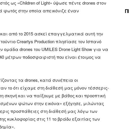
τός ως «Children of Light» ύψωσε πέντε drones στον
Π
 φωτός στην οποία απεικόνιζε έναν
ς και από το 2015 ασκεί επαγγελματικά αυτή την
τούντιο Creartys Production πλησίασε τον Ισπανό
ν ομάδα drones του UMILES Drone Light Show για να
40 μέτρων ποδοσφαιριστή που είναι έτοιμος να
οντας τα drones, κατά συνέπεια οι
ν το ότι είχαμε στη διάθεσή μας μόνον τέσσερις-
 σκηνή και να παίξουμε με βάθος και προοπτική
ισμένων φώτων στην εικόνα» εξήγησε, μιλώντας
έσσερις προσπάθειες στη διάθεσή μας λόγω των
ης κυκλοφορίας στις 11 το βράδυ εξαιτίας των
δημία».