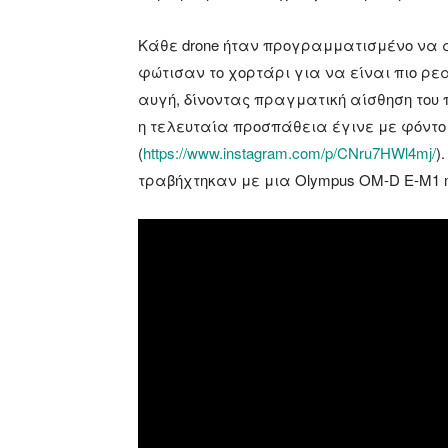
Κάθε drone ήταν προγραμματισμένο να α
φώτισαν το χορτάρι για να είναι πιο ρεα
αυγή, δίνοντας πραγματική αίσθηση του 
η τελευταία προσπάθεια έγινε με φόντο
(
https://www.instagram.com/p/CNru7HWl4mj/
)
τραβήχτηκαν με μια Olympus OM-D E-M1 mar