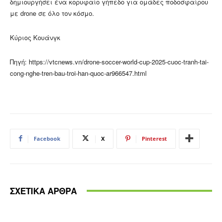
δημιουργήσει ένα κορυφαίο γήπεδο για ομάδες ποδοσφαίρου
με drone σε όλο τον κόσμο.
Κύριος Κουάνγκ
Πηγή: https://vtcnews.vn/drone-soccer-world-cup-2025-cuoc-tranh-tai-
cong-nghe-tren-bau-troi-han-quoc-ar966547.html
Facebook
X
Pinterest
ΣΧΕΤΙΚΑ ΑΡΘΡΑ