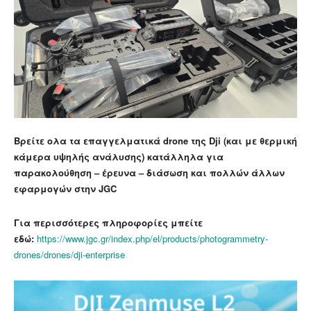
Βρείτε ολα τα επαγγελματικά drone της Dji (και με θερμική
κάμερα υψηλής ανάλυσης) κατάλληλα για
παρακολούθηση – έρευνα – διάσωση και πολλών άλλων
εφαρμογών στην JGC
Για περισσότερες πληροφορίες μπείτε
εδώ:
https://www.jgc.gr/index.php/el/products/photogrammetry-
drones/drones/dji-enterprise