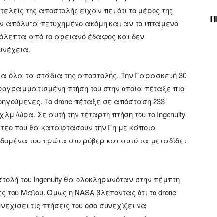
τελείς της αποστολής είχαν πει ότι το μέρος της
Π
αν απόλυτα πετυχημένο ακόμη και αν το ιπτάμενο
όλεπτα από το αρειανό έδαφος και δεν
υνέχεια.
χία όλα τα στάδια της αποστολής. Την Παρασκευή 30
ρογραμματισμένη πτήση του στην οποία πέταξε πιο
οηγούμενες. Tο drone πέταξε σε απόσταση 233
λμ./ώρα. Σε αυτή την τέταρτη πτήση του το Ingenuity
τεο που θα καταφτάσουν την Γη με κάποια
εδομένα του πρώτα στο ρόβερ και αυτό τα μεταδίδει
ολή του Ingenuity θα ολοκληρωνόταν στην πέμπτη
ς του Μαΐου. Όμως η NASA βλέποντας ότι το drone
χίσει τις πτήσεις του όσο συνεχίζει να