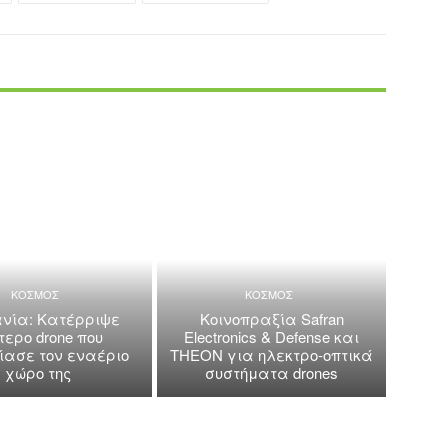
ΚΟΣΜΟΣ
ΚΟΣΜΟΣ
νία: Κατέρριψε
Κοινοπραξία Safran
τερο drone που
Electronics & Defense και
ασε τον εναέριο
THEON για ηλεκτρο-οπτικά
χώρο της
συστήματα drones