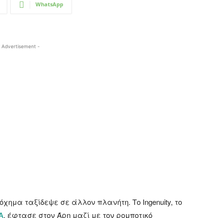
WhatsApp
 Advertisement -
χημα ταξίδεψε σε άλλον πλανήτη. Το Ingenuity, το
A
, έφτασε στον Άρη μαζί με τον ρομποτικό