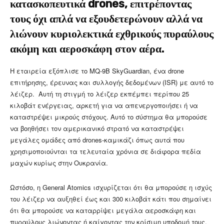
κατασκοπευτικά drones, επιτρέποντας
τους όχι απλά να εξουδετερώνουν αλλά να
λιώνουν κυριολεκτικά εχθρικούς πυραύλους
ακόμη και αεροσκάφη στον αέρα.
Η εταιρεία εξόπλισε το MQ-9B SkyGuardian, ένα drone
επιτήρησης, έρευνας και συλλογής δεδομένων (ISR) με αυτό το
λέιζερ. Αυτή τη στιγμή το λέιζερ εκπέμπει περίπου 25
κιλοβάτ ενέργειας, αρκετή για να απενεργοποιήσει ή να
καταστρέψει μικρούς στόχους. Αυτό το σύστημα θα μπορούσε
να βοηθήσει τον αμερικανικό στρατό να καταστρέψει
μεγάλες ομάδες από drones-καμικάζι όπως αυτά που
χρησιμοποιούνται τα τελευταία χρόνια σε διάφορα πεδία
μαχών κυρίως στην Ουκρανία.
Ωστόσο, η General Atomics ισχυρίζεται ότι θα μπορούσε η ισχύς
του λέιζερ να αυξηθεί έως και 300 κιλοβάτ κάτι που σημαίνει
ότι θα μπορούσε να καταρρίψει μεγάλα αεροσκάφη και
πυραύλους λιώνοντας ή καίγοντας την κρίσιμη υποδομή τους.