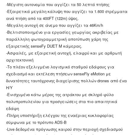
-Μέγιστη αυτονομία που αγγίζει τα 50 λεπτά πτήσης
-Εξαιρετικά μεγάλη κάλυψη που αγγίζει τα 1.600 στρέμματα
ανά πτήση από τα 400FΤ (122m) ύψος.
-Μεγάλη αντοχή σε άνεμο που αγγίζει τα 46Km/h
-Βελτιστοποιημένο για εργασίες γεωργίας ακριβείας με
παράλληλη φωτογραμμετρική αποτύπωση χάρη της
εξαιρετικής senseFy DUET M κάμερας.
-Ασφαλές, με εξαιρετική αντοχή, ελαφρύ και με αρθρωτή
αρχιτεκτονική
-Το πλέον εξελιγμένο λογισμικό σταθμού εδάφους για
σχεδιασμό και εκτέλεση πτήσεων senseFly eMotion με
δυνατότητες ταυτόχρονης διαχείρισης πολλών drones από ένα
Η/Υ
-Ενισχυμένο κάτω μέρος της ατράκτου με σκληρό φύλο
πολυπροπυλενίου για προσγειώσεις στα πιο απαιτητικά
εδάφη
-Πλήρη υποστήριξη ελέγχου της εναέριας κυκλοφορίας
σύμφωνα με το πρότυπο ADS-B
-Live δεδομένα πρόγνωσης καιρού στην περιοχή σχεδιασμού