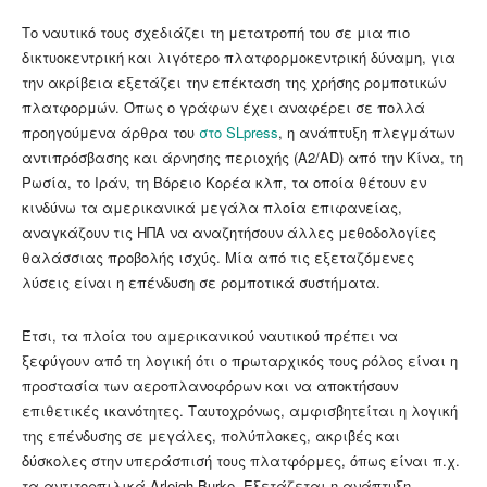
Το ναυτικό τους σχεδιάζει τη μετατροπή του σε μια πιο
δικτυοκεντρική και λιγότερο πλατφορμοκεντρική δύναμη, για
την ακρίβεια εξετάζει την επέκταση της χρήσης ρομποτικών
πλατφορμών. Όπως ο γράφων έχει αναφέρει σε πολλά
προηγούμενα άρθρα του
στο SLpress
, η ανάπτυξη πλεγμάτων
αντιπρόσβασης και άρνησης περιοχής (A2/AD) από την Κίνα, τη
Ρωσία, το Ιράν, τη Βόρειο Κορέα κλπ, τα οποία θέτουν εν
κινδύνω τα αμερικανικά μεγάλα πλοία επιφανείας,
αναγκάζουν τις ΗΠΑ να αναζητήσουν άλλες μεθοδολογίες
θαλάσσιας προβολής ισχύς. Μία από τις εξεταζόμενες
λύσεις είναι η επένδυση σε ρομποτικά συστήματα.
Έτσι, τα πλοία του αμερικανικού ναυτικού πρέπει να
ξεφύγουν από τη λογική ότι ο πρωταρχικός τους ρόλος είναι η
προστασία των αεροπλανοφόρων και να αποκτήσουν
επιθετικές ικανότητες. Ταυτοχρόνως, αμφισβητείται η λογική
της επένδυσης σε μεγάλες, πολύπλοκες, ακριβές και
δύσκολες στην υπεράσπισή τους πλατφόρμες, όπως είναι π.χ.
τα αντιτορπιλικά Arleigh Burke. Εξετάζεται η ανάπτυξη