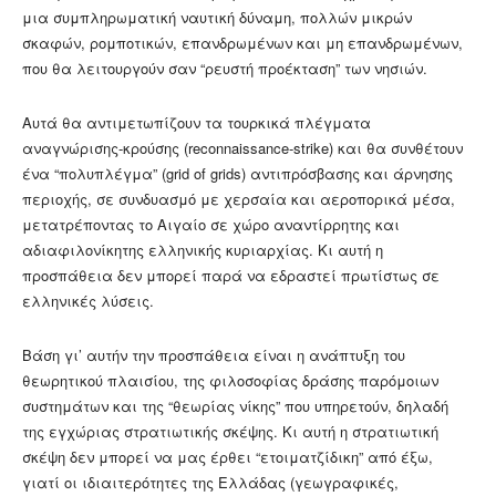
μια συμπληρωματική ναυτική δύναμη, πολλών μικρών
σκαφών, ρομποτικών, επανδρωμένων και μη επανδρωμένων,
που θα λειτουργούν σαν “ρευστή προέκταση” των νησιών.
Αυτά θα αντιμετωπίζουν τα τουρκικά πλέγματα
αναγνώρισης-κρούσης (reconnaissance-strike) και θα συνθέτουν
ένα “πολυπλέγμα” (grid of grids) αντιπρόσβασης και άρνησης
περιοχής, σε συνδυασμό με χερσαία και αεροπορικά μέσα,
μετατρέποντας το Αιγαίο σε χώρο αναντίρρητης και
αδιαφιλονίκητης ελληνικής κυριαρχίας. Κι αυτή η
προσπάθεια δεν μπορεί παρά να εδραστεί πρωτίστως σε
ελληνικές λύσεις.
Βάση γι’ αυτήν την προσπάθεια είναι η ανάπτυξη του
θεωρητικού πλαισίου, της φιλοσοφίας δράσης παρόμοιων
συστημάτων και της “θεωρίας νίκης” που υπηρετούν, δηλαδή
της εγχώριας στρατιωτικής σκέψης. Κι αυτή η στρατιωτική
σκέψη δεν μπορεί να μας έρθει “ετοιματζίδικη” από έξω,
γιατί οι ιδιαιτερότητες της Ελλάδας (γεωγραφικές,