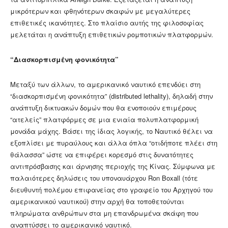
μικρότερων και φθηνότερων σκαφών με μεγαλύτερες
επιθετικές ικανότητες. Στο πλαίσιο αυτής της φιλοσοφίας
μελετάται η ανάπτυξη επιθετικών ρομποτικών πλατφορμών.
“Διασκορπισμένη φονικότητα”
Μεταξύ των άλλων, το αμερικανικό ναυτικό επενδύει στη
“διασκορπισμένη φονικότητα” (distributed lethality), δηλαδή στην
ανάπτυξη δικτυακών δομών που θα ενοποιούν επιμέρους
“ατελείς” πλατφόρμες σε μια ενιαία πολυπλατφορμική
μονάδα μάχης. Βάσει της ίδιας λογικής, το Ναυτικό θέλει να
εξοπλίσει με πυραύλους και άλλα όπλα “οτιδήποτε πλέει στη
θάλασσα” ώστε να επιφέρει κορεσμό στις δυνατότητες
αντιπρόσβασης και άρνησης περιοχής της Κίνας. Σύμφωνα με
παλαιότερες δηλώσεις του υποναυάρχου Ron Boxall (τότε
διευθυντή πολέμου επιφανείας στο γραφείο του Αρχηγού του
αμερικανικού ναυτικού) στην αρχή θα τοποθετούνται
πληρώματα ανθρώπων στα μη επανδρωμένα σκάφη που
αναπτύσσει το αμερικανικό ναυτικό.