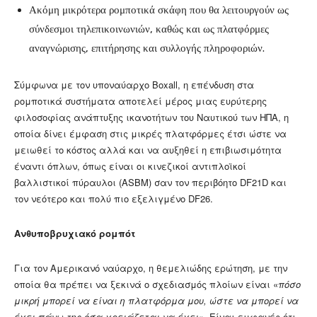
Ακόμη μικρότερα ρομποτικά σκάφη που θα λειτουργούν ως
σύνδεσμοι τηλεπικοινωνιών, καθώς και ως πλατφόρμες
αναγνώρισης, επιτήρησης και συλλογής πληροφοριών.
Σύμφωνα με τον υποναύαρχο Boxall, η επένδυση στα
ρομποτικά συστήματα αποτελεί μέρος μιας ευρύτερης
φιλοσοφίας ανάπτυξης ικανοτήτων του Ναυτικού των ΗΠΑ, η
οποία δίνει έμφαση στις μικρές πλατφόρμες έτσι ώστε να
μειωθεί το κόστος αλλά και να αυξηθεί η επιβιωσιμότητα
έναντι όπλων, όπως είναι οι κινεζικοί αντιπλοϊκοί
βαλλιστικοί πύραυλοι (ASBM) σαν τον περιβόητο DF21D και
τον νεότερο και πολύ πιο εξελιγμένο DF26.
Ανθυποβρυχιακό ρομπότ
Για τον Αμερικανό ναύαρχο, η θεμελιώδης ερώτηση, με την
οποία θα πρέπει να ξεκινά ο σχεδιασμός πλοίων είναι «
πόσο
μικρή μπορεί να είναι η πλατφόρμα μου, ώστε να μπορεί να
έχει πάνω της όσα χρειάζεται να έχει».
Είναι εμφανές ότι