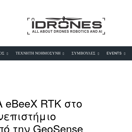
ΟΣ
ΤΕΧΝΗΤΗ ΝΟΗΜΟΣΥΝΗ
ΣΥΜΒΟΥΛΕΣ
EVENTS
 eBeeX RTK στο
νεπιστήμιο
ό την GeoSense