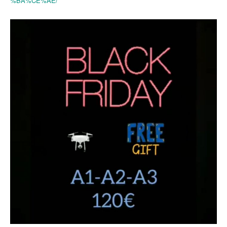
%BA%CE%AE/