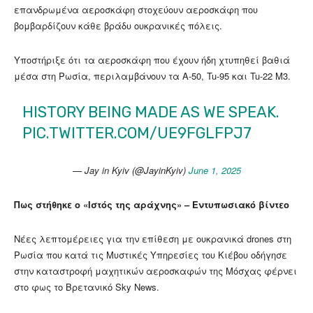
επανδρωμένα αεροσκάφη στοχεύουν αεροσκάφη που
βομβαρδίζουν κάθε βράδυ ουκρανικές πόλεις.
Υποστήριξε ότι τα αεροσκάφη που έχουν ήδη χτυπηθεί βαθιά
μέσα στη Ρωσία, περιλαμβάνουν τα A-50, Tu-95 και Tu-22 M3.
HISTORY BEING MADE AS WE SPEAK.
PIC.TWITTER.COM/UE9FGLFPJ7
— Jay in Kyiv (@JayinKyiv)
June 1, 2025
Πως στήθηκε ο «Ιστός της αράχνης» – Εντυπωσιακό βίντεο
Νέες λεπτομέρειες για την επίθεση με ουκρανικά drones στη
Ρωσία που κατά τις Μυστικές Υπηρεσίες του Κιέβου οδήγησε
στην καταστροφή μαχητικών αεροσκαφών της Μόσχας φέρνει
στο φως το Βρετανικό Sky News.