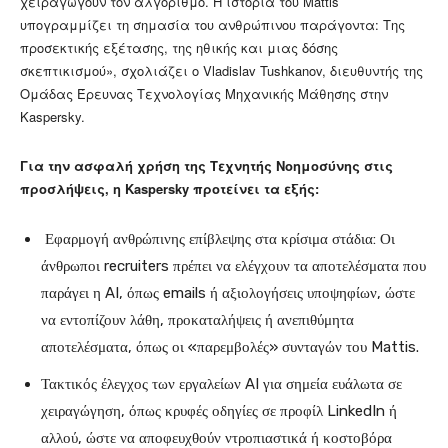
χειραγωγούν τον αλγόριθμο. Η ιστορία του Mattis
υπογραμμίζει τη σημασία του ανθρώπινου παράγοντα: Της
προσεκτικής εξέτασης, της ηθικής και μιας δόσης
σκεπτικισμού», σχολιάζει ο Vladislav Tushkanov, διευθυντής της
Ομάδας Έρευνας Τεχνολογίας Μηχανικής Μάθησης στην
Kaspersky.
Για την ασφαλή χρήση της Τεχνητής Νοημοσύνης στις
προσλήψεις, η Kaspersky προτείνει τα εξής:
Εφαρμογή ανθρώπινης επίβλεψης στα κρίσιμα στάδια: Οι
άνθρωποι recruiters πρέπει να ελέγχουν τα αποτελέσματα που
παράγει η AI, όπως emails ή αξιολογήσεις υποψηφίων, ώστε
να εντοπίζουν λάθη, προκαταλήψεις ή ανεπιθύμητα
αποτελέσματα, όπως οι «παρεμβολές» συνταγών του Mattis.
Τακτικός έλεγχος των εργαλείων AI για σημεία ευάλωτα σε
χειραγώγηση, όπως κρυφές οδηγίες σε προφίλ LinkedIn ή
αλλού, ώστε να αποφευχθούν ντροπιαστικά ή κοστοβόρα