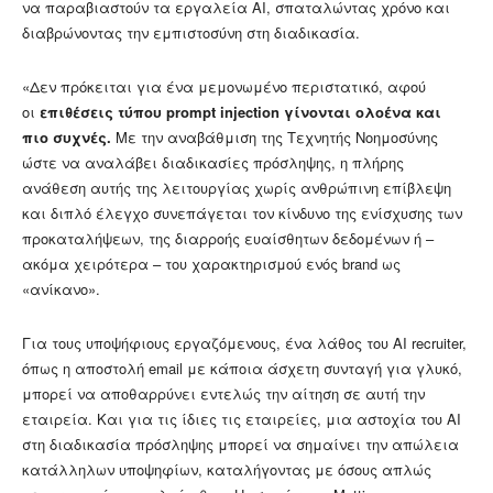
να παραβιαστούν τα εργαλεία AI, σπαταλώντας χρόνο και
διαβρώνοντας την εμπιστοσύνη στη διαδικασία.
«Δεν πρόκειται για ένα μεμονωμένο περιστατικό, αφού
οι
επιθέσεις τύπου prompt injection γίνονται ολοένα και
πιο συχνές.
Με την αναβάθμιση της Τεχνητής Νοημοσύνης
ώστε να αναλάβει διαδικασίες πρόσληψης, η πλήρης
ανάθεση αυτής της λειτουργίας χωρίς ανθρώπινη επίβλεψη
και διπλό έλεγχο συνεπάγεται τον κίνδυνο της ενίσχυσης των
προκαταλήψεων, της διαρροής ευαίσθητων δεδομένων ή –
ακόμα χειρότερα – του χαρακτηρισμού ενός brand ως
«ανίκανο».
Για τους υποψήφιους εργαζόμενους, ένα λάθος του AI recruiter,
όπως η αποστολή email με κάποια άσχετη συνταγή για γλυκό,
μπορεί να αποθαρρύνει εντελώς την αίτηση σε αυτή την
εταιρεία. Και για τις ίδιες τις εταιρείες, μια αστοχία του AI
στη διαδικασία πρόσληψης μπορεί να σημαίνει την απώλεια
κατάλληλων υποψηφίων, καταλήγοντας με όσους απλώς