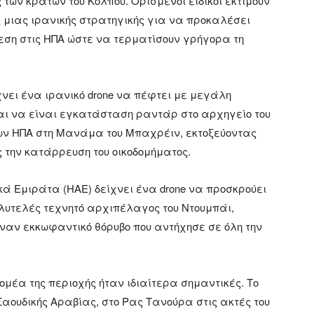
 των κρατών του Κόλπου. Ορισμένοι ειδικοί εκτιμούν
 μιας ιρανικής στρατηγικής για να προκαλέσει
εση στις ΗΠΑ ώστε να τερματίσουν γρήγορα τη
χνει ένα ιρανικό drone να πέφτει με μεγάλη
ται να είναι εγκατάσταση ραντάρ στο αρχηγείο του
των ΗΠΑ στη Μανάμα του Μπαχρέιν, εκτοξεύοντας
την κατάρρευση του οικοδομήματος.
ά Εμιράτα (ΗΑΕ) δείχνει ένα drone να προσκρούει
ολυτελές τεχνητό αρχιπέλαγος του Ντουμπάι,
ναν εκκωφαντικό θόρυβο που αντήχησε σε όλη την
τομέα της περιοχής ήταν ιδιαίτερα σημαντικές. Το
Σαουδικής Αραβίας, στο Ρας Τανούρα στις ακτές του