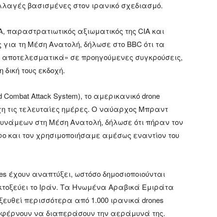
λλαγές βασισμένες στον ιρανικό σχεδιασμό.
, παραστρατιωτικός αξιωματικός της CIA και
ια τη Μέση Ανατολή, δήλωσε στο BBC ότι τα
ρα αποτελεσματικά» σε προηγούμενες συγκρούσεις,
 δική τους εκδοχή.
 Combat Attack System), το αμερικανικό drone
η τις τελευταίες ημέρες. Ο ναύαρχος Μπραντ
υνάμεων στη Μέση Ανατολή, δήλωσε ότι πήραν τον
ρο και τον χρησιμοποιήσαμε αμέσως εναντίον του
es έχουν αναπτύξει, ωστόσο δημοσιοποιούνται
 εκτοξεύει το Ιράν. Τα Ηνωμένα Αραβικά Εμιράτα
ξευθεί περισσότερα από 1.000 ιρανικά drones
ταφέρνουν να διαπεράσουν την αεράμυνά της.