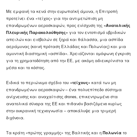
Με εμφανή τα κενά στην ευρωπαϊκή άμυνα, η Επιτροπή
προτείνει ένα «τείχος» για την αντιμετώπιση μη
επανδρωμένων αεροσκαφών, προς ενίσχυση της
«Ανατολικής
Πλευρικής Παρακολούθησης»
για τον εντοπισμό υβριδικών
απειλών και εισβολών σε ξηρά και θάλασσα, μια ασπίδα
αεράμυνας (κοινή πρόταση Ελλάδας και Πολωνίας) και μια
αμυντική διαστημική «ασπίδα». Χρειάζονται ομόφωνη έγκριση
για τη χρηματοδότηση από την ΕΕ, με ακόμη αδιευκρίνιστα τα
μέσα και το κόστος.
Ειδικά το περιώνυμο σχέδιο του
«τείχους»
κατά των μη
επανδρωμένων αεροσκαφών – ένα πολυεπίπεδο σύστημα
ανίχνευσης και αναχαίτισης drones, επικεντρωμένο στα
ανατολικά σύνορα της ΕΕ και πιθανόν βασιζόμενο κυρίως
στην ουκρανική τεχνογνωσία – αποκάλυψε μια τριμερή
διχόνοια.
Τα κράτη «πρώτης γραμμής» της Βαλτικής και η
Πολωνία
το