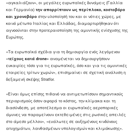
«αγκαλιάζουν», οι μεγάλες ευρωπαϊκές δυνάμεις (Γαλλία
και Γερμανία)
την απορρίπτουν ως περίπλοκο, κοστοβόρο
και χρονοβόρο
στην υλοποίησή του και οι νότιες χώρες, με
κοινό μέτωπο Ιταλίας και Ελλάδας, διαμαρτυρήθηκαν ότι
αγνοούνται στην προτεραιοποίηση της αμυντικής ενίσχυσης της
Ευρώπης.
«Τα ευρωπαϊκά σχέδια για τη δημιουργία ενός λεγόμενου
«
τείχους κατά drone»
αναμένεται να δημιουργήσουν
ευκαιρίες τόσο για τις ευρωπαϊκές, όσο και για τις αμυντικές
εταιρείες τρίτων χωρών», επισημαίνει σε σχετική ανάλυση η
δεξαμενή σκέψης Stratfor.
«Είναι όμως επίσης πιθανό να αντιμετωπίσουν σημαντικούς
περιορισμούς όσον αφορά το κόστος, την κλίμακα και τη
διασύνδεση, με αποτέλεσμα οι ευρωπαϊκές αεροπορικές
άμυνες να παραμείνουν εκτεθειμένες στις ρωσικές απειλές
στο άμεσο μέλλον», «ευάλωτες σε αυξημένους κινδύνους
ατυχημάτων, λανθασμένων υπολογισμών και κλιμάκωσης».