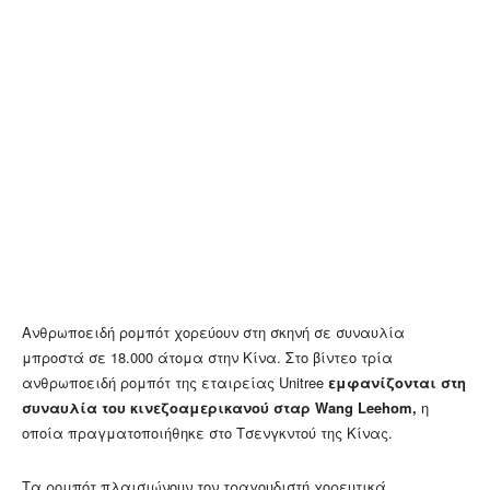
Ανθρωποειδή ρομπότ χορεύουν στη σκηνή σε συναυλία
μπροστά σε 18.000 άτομα στην Κίνα. Στο βίντεο τρία
ανθρωποειδή ρομπότ της εταιρείας Unitree
εμφανίζονται στη
συναυλία του κινεζοαμερικανού σταρ Wang Leehom,
η
οποία πραγματοποιήθηκε στο Τσενγκντού της Κίνας.
Τα ρομπότ πλαισιώνουν τον τραγουδιστή χορευτικά,