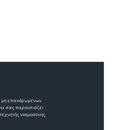
ων μη επανδρωμένων
 να σας παρουσιάζει
 τεχνητής νοημοσύνης.