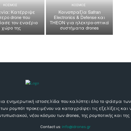
ΚΟΣΜΟΣ
ΚΟΣΜΟΣ
νία: Κατέρριψε
Κοινοπραξία Safran
τερο drone που
Electronics & Defense και
ασε τον εναέριο
THEON για ηλεκτρο-οπτικά
χώρο της
συστήματα drones
αι μια ενημερωτική ιστοσελίδα που καλύπτει όλο το φάσμα τ
 των ρομπότ προκειμένου να καταγράφει τις εξελίξεις και
εντυπωσιακού, νέου κόσμου των drones, της ρομποτικής και της
Contact us:
info@idrones.gr