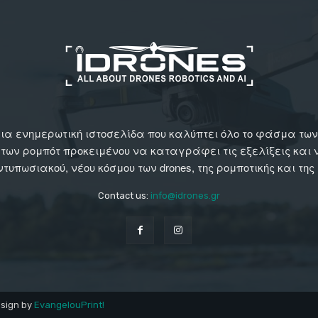
αι μια ενημερωτική ιστοσελίδα που καλύπτει όλο το φάσμα τ
 των ρομπότ προκειμένου να καταγράφει τις εξελίξεις και
εντυπωσιακού, νέου κόσμου των drones, της ρομποτικής και της
Contact us:
info@idrones.gr
esign by
EvangelouPrint!