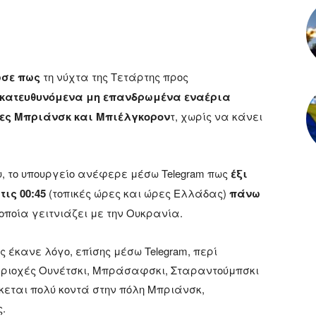
ωσε
πως
τη νύχτα της Τετάρτης προς
εκατευθυνόμενα μη επανδρωμένα εναέρια
ες Μπριάνσκ και Μπιέλγκορον
τ, χωρίς να κάνει
 το υπουργείο ανέφερε μέσω Telegram πως
έξι
τις 00:45
(τοπικές ώρες και ώρες Ελλάδας)
πάνω
η οποία γειτνιάζει με την Ουκρανία.
κανε λόγο, επίσης μέσω Telegram, περί
περιοχές Ουνέτσκι, Μπράσαφσκι, Σταραντούμπσκι
κεται πολύ κοντά στην πόλη Μπριάνσκ,
.