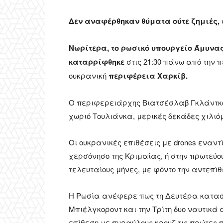
Δεν αναφέρθηκαν θύματα ούτε ζημιές,
Νωρίτερα, το ρωσικό υπουργείο Άμυνας
καταρρίφθηκε
στις 21:30 πάνω από την 
ουκρανική
περιφέρεια Χαρκίβ.
Ο περιφερειάρχης Βιατσέσλαβ Γκλάντκο
χωριό Τουλιάνκα, μερικές δεκάδες χιλι
Οι ουκρανικές επιθέσεις με drones εναντ
χερσόνησο της Κριμαίας, ή στην πρωτεύ
τελευταίους μήνες, με φόντο την αντεπίθε
Η Ρωσία ανέφερε πως τη Δευτέρα κατασ
Μπιέλγκοροντ και την Τρίτη δυο ναυτικά
επίθεση με πυραύλους κρουζ τις πρώτες 