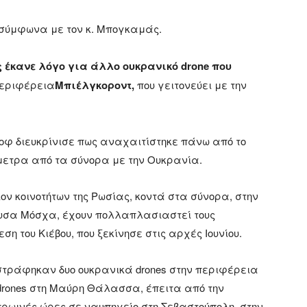
σύμφωνα με τον κ. Μπογκαμάς.
 έκανε λόγο για άλλο ουκρανικό drone που
περιφέρεια
Μπιέλγκοροντ,
που γειτονεύει με την
φ διευκρίνισε πως αναχαιτίστηκε πάνω από το
όμετρα από τα σύνορα με την Ουκρανία.
ίον κοινοτήτων της Ρωσίας, κοντά στα σύνορα, στην
ουσα Μόσχα, έχουν πολλαπλασιαστεί τους
ση του Κιέβου, που ξεκίνησε στις αρχές Ιουνίου.
τράφηκαν δυο ουκρανικά drones στην περιφέρεια
 drones στη Μαύρη Θάλασσα, έπειτα από την
πρωινές ώρες σε ναυπηγείο στη Σεβαστούπολη, στην