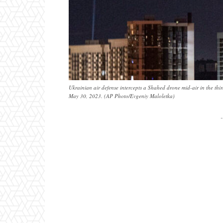
Ukrainian air defense intercepts a Shahed drone mid-air in the third
May 30, 2023. (AP Photo/Evgeniy Maloletka)
-