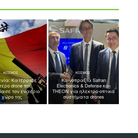
ΚΟΣΜΟΣ
ΚΟΣΜΟΣ
νία: Κατέρριψε
Κοινοπραξία Safran
τερο drone που
Electronics & Defense και
ασε τον εναέριο
THEON για ηλεκτρο-οπτικά
χώρο της
συστήματα drones