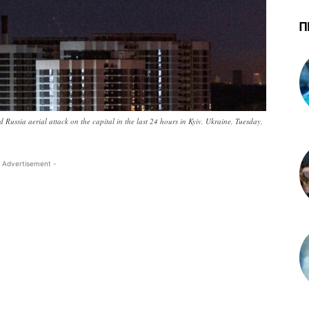
Π
 Russia aerial attack on the capital in the last 24 hours in Kyiv, Ukraine, Tuesday,
 Advertisement -