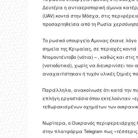
Δευτέρα η αντιαεροπορική άμυνα κατέ
(UAV) κοντά στην Μόσχα, στις περιφέρει
προσαρτηθείσα από τη Ρωσία χερσόνησο 
Το ρωσικό υπουργείο Άμυνας έκανε λόγο
σημεία της Κριμαίας, σε περιοχές κοντά
Ντομοντέντοβο (νότια) – , καθώς και στι
(νοτιοδυτικά), χωρίς να διευκρινίσει τ
αναχαιτίστηκαν ή τυχόν υλικές ζημιές π
Παράλληλα, ανακοίνωσε ότι κατά την πυ
επλήγη εργοστάσιο όπου εκτελούνταν «ε
τεθωρακισμένων οχημάτων των ουκρανι
Νωρίτερα, ο Ουκρανός περιφερειάρχης 
στην πλατφόρμα Telegram πως «τέσσερις