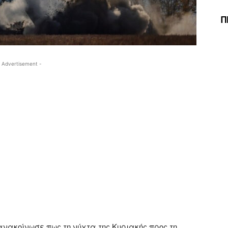
Π
 Advertisement -
νακοίνωσε πως τη νύχτα της Κυριακής προς τη