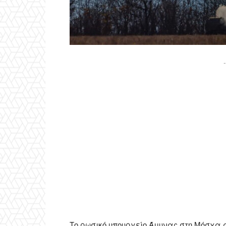
-
Το ρωσικό υπουργείο Άμυνας στη Μόσχα α