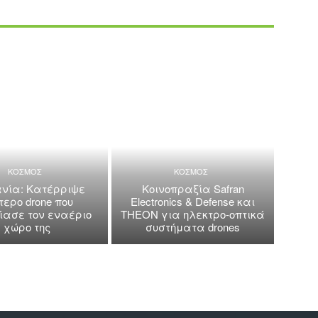
ΚΟΣΜΟΣ
ΚΟΣΜΟΣ
νία: Κατέρριψε
Κοινοπραξία Safran
τερο drone που
Electronics & Defense και
ασε τον εναέριο
THEON για ηλεκτρο-οπτικά
χώρο της
συστήματα drones