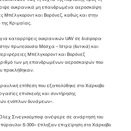
ρριψε ουκρανικά μη επανδρωμένα αεροσκάφη
ες Μπέλγκοροντ και Βορόνεζ, καθώς και στην
της Κριμαίας.
 για καταρρίψεις ουκρανικών UAV σε διάφορα
 στην πρωτεύουσα Μόσχα – Ίστρα (δυτικά) και
ς περιφέρειες Μπέλγκοροντ και Βορόνεζ
ον αριθμό των μη επανδρωμένων αεροσκαφών που
ου προκλήθηκαν.
ραυλική επίθεση που εξαπολύθηκε στο Χάρκοβο
ργασίες επισκευής και συντήρησης
κών ενόπλων δυνάμεων».
Όλεχ Σινεγκούμποφ ανέφερε σε ανάρτησή του
 πύραυλοι S-300» έπληξαν επιχείρηση στο Χάρκοβο