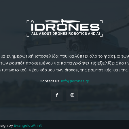
αι μια ενημερωτική ιστοσελίδα που καλύπτει όλο το φάσμα τ
 των ρομπότ προκειμένου να καταγράφει τις εξελίξεις και
εντυπωσιακού, νέου κόσμου των drones, της ρομποτικής και της
Contact us:
info@idrones.gr
esign by
EvangelouPrint!