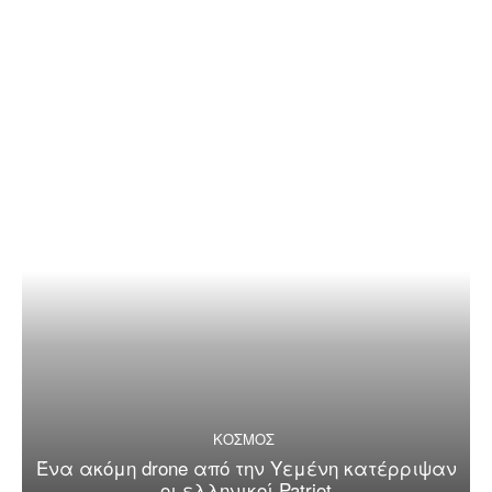
ΚΟΣΜΟΣ
Ένα ακόμη drone από την Υεμένη κατέρριψαν
οι ελληνικοί Patriot