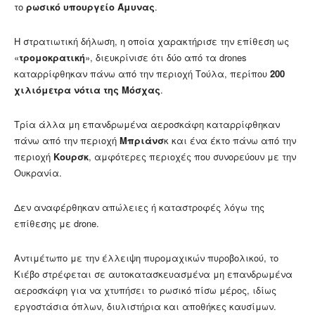
το
ρωσικό υπουργείο Άμυνας
.
Η στρατιωτική δήλωση, η οποία χαρακτήρισε την επίθεση ως
«
τρομοκρατική
», διευκρίνισε ότι δύο από τα drones
καταρρίφθηκαν πάνω από την περιοχή Τούλα, περίπου
200
χιλιόμετρα νότια της Μόσχας
.
Τρία άλλα μη επανδρωμένα αεροσκάφη καταρρίφθηκαν
πάνω από την περιοχή
Μπριάνσ
κ και ένα έκτο πάνω από την
περιοχή
Κουρσκ
, αμφότερες περιοχές που συνορεύουν με την
Ουκρανία.
Δεν αναφέρθηκαν απώλειες ή καταστροφές λόγω της
επίθεσης με drone.
Αντιμέτωπο με την έλλειψη πυρομαχικών πυροβολικού, το
Κιέβο στρέφεται σε αυτοκατασκευασμένα μη επανδρωμένα
αεροσκάφη για να χτυπήσει το ρωσικό πίσω μέρος, ιδίως
εργοστάσια όπλων, διυλιστήρια και αποθήκες καυσίμων.