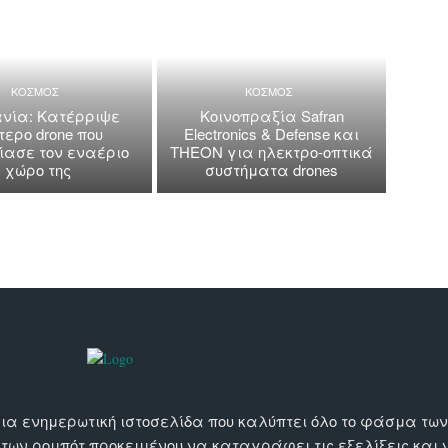
ΚΟΣΜΟΣ
ΚΟΣΜΟΣ
νία: Κατέρριψε
Κοινοπραξία Safran
τερο drone που
Electronics & Defense και
ασε τον εναέριο
THEON για ηλεκτρο-οπτικά
χώρο της
συστήματα drones
αι μια ενημερωτική ιστοσελίδα που καλύπτει όλο το φάσμα τ
 των ρομπότ προκειμένου να καταγράφει τις εξελίξεις και