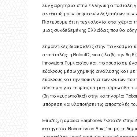
Συγχαρητήρια στην ελληνική αποστολή γι
ανάπτυξη των ψηφιακών δεξιοτήτων των 
Πιστεύουμε ότι η τεχνολογία στα χέρια τη
μιας συνδεδεμένης Ελλάδας που θα οδηγ
Σημαντικές διακρίσεις στην παγκόσμια 
αποστολής: η BotanIQ, που έλαβε την 6η θ
Innovators Γυμνασίου και παρουσίασε ένα
εδάφους μέσω χημικής ανάλυσης και με 
εδάφους και την ποικιλία των φυτών που
σύστημα για τη φύτευση και φροντίδα των
(3η πανευρωπαϊκά) στην κατηγορία Robom
μπόρεσε να υλοποιήσει τις αποστολές το
Επίσης, η ομάδα Earphones έφτασε στην 
κατηγορία Robomission Λυκείου με τη δη
μιας πόλης, μετά από μία φυσική καταστ