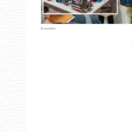
Screenshot
-