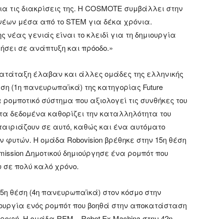
α τις διακρίσεις της. Η COSMOTE συμβάλλει στην
νέων μέσα από το STEM για δέκα χρόνια.
ς νέας γενιάς είναι το κλειδί για τη δημιουργία
ήσει σε ανάπτυξη και πρόοδο.»
κατάταξη έλαβαν και άλλες ομάδες της ελληνικής
έση (1η πανευρωπαϊκά) της κατηγορίας Future
 ρομποτικό σύστημα που αξιολογεί τις συνθήκες του
τα δεδομένα καθορίζει την καταλληλότητα του
 ταιριάζουν σε αυτό, καθώς και ένα αυτόματο
 φυτών. Η ομάδα Robovision βρέθηκε στην 15η θέση
ission Δημοτικού δημιούργησε ένα ρομπότ που
υ σε πολύ καλό χρόνο.
25η θέση (4η πανευρωπαϊκά) στον κόσμο στην
μιουργία ενός ρομπότ που βοηθά στην αποκατάσταση
ροφή. Η ομάδα REM – Robot Ex Machina στην 42η