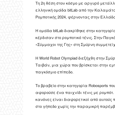
Τη 2η θέση στον κόσμο με αργυρό μετάλλι
ελληνική ομάδα bitLab από την Καλαμάτ
Ρομποτικής 2024, φέρνοντας στην Ελλάδα
Η ομάδα bitLab διακρίθηκε στην κατηγορί
κέρδισαν στο ρομποτικό τένις. Στην Παγ
«Σύμμαχοι της Γης» στη Σμύρνη συμμετεί
Η World Robot Olympiad διεξήχθη στην Σμύ
Ταιβάν, μια χώρα που βρίσκεται στην ε
παγκόσμιο επίπεδο.
Το βραβείο στην κατηγορία Robosports 
αφορούσε ένα παιχνίδι τένις με ρομπότ. 
κανόνες είναι διαφορετικοί από αυτούς π
στο γήπεδο χωρίς την παραμικρή παρέμ